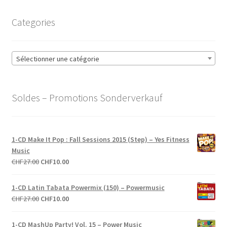
Categories
Sélectionner une catégorie
Soldes – Promotions Sonderverkauf
1-CD Make It Pop : Fall Sessions 2015 (Step) – Yes Fitness
Music
Le
Le
CHF
27.00
CHF
10.00
prix
prix
initial
actuel
1-CD Latin Tabata Powermix (150) – Powermusic
était :
est :
Le
Le
CHF
27.00
CHF
10.00
CHF27.00.
CHF10.00.
prix
prix
initial
actuel
1-CD MashUp Party! Vol. 15 – Power Music