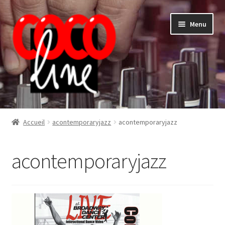
Aller
Aller
Menu
à
au
la
contenu
navigation
Shop
Accueil
acontemporaryjazz
acontemporaryjazz
acontemporaryjazz