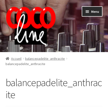
Aller
Aller
Menu
à
au
la
contenu
navigation
Shop
Accueil
balancepadelite_anthracite
balancepadelite_anthracite
balancepadelite_anthrac
ite