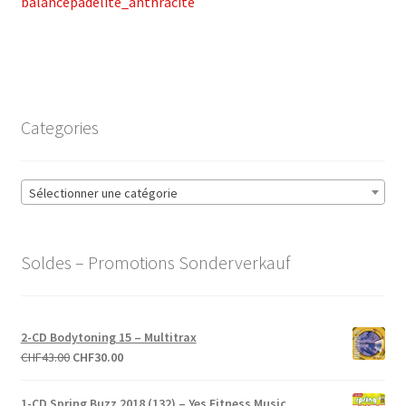
précédent :
balancepadelite_anthracite
de
l’article
Categories
Sélectionner une catégorie
Soldes – Promotions Sonderverkauf
2-CD Bodytoning 15 – Multitrax
Le
Le
CHF
43.00
CHF
30.00
prix
prix
initial
actuel
1-CD Spring Buzz 2018 (132) – Yes Fitness Music