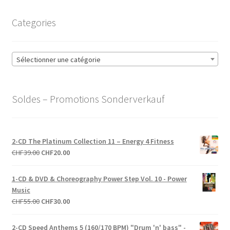
Categories
Sélectionner une catégorie
Soldes – Promotions Sonderverkauf
2-CD The Platinum Collection 11 – Energy 4 Fitness
Le
Le
CHF
39.00
CHF
20.00
prix
prix
initial
actuel
1-CD & DVD & Choreography Power Step Vol. 10 - Power
était :
est :
Music
CHF39.00.
CHF20.00.
Le
Le
CHF
55.00
CHF
30.00
prix
prix
initial
actuel
2-CD Speed Anthems 5 (160/170 BPM) "Drum 'n' bass" -