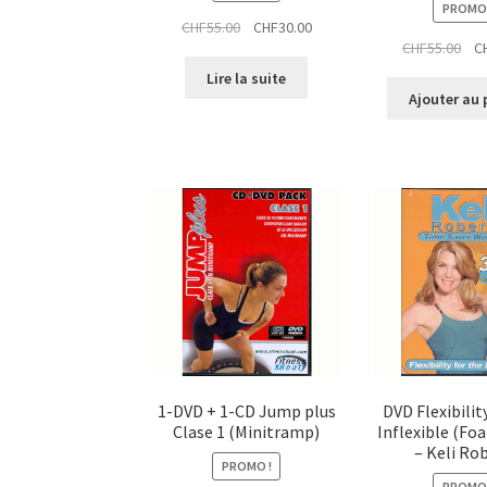
PROMO 
Le
Le
CHF
55.00
CHF
30.00
Le
CHF
55.00
C
prix
prix
pri
initial
actuel
Lire la suite
init
était :
est :
Ajouter au 
étai
CHF55.00.
CHF30.00.
CHF
1-DVD + 1-CD Jump plus
DVD Flexibilit
Clase 1 (Minitramp)
Inflexible (Fo
– Keli Ro
PROMO !
PROMO 