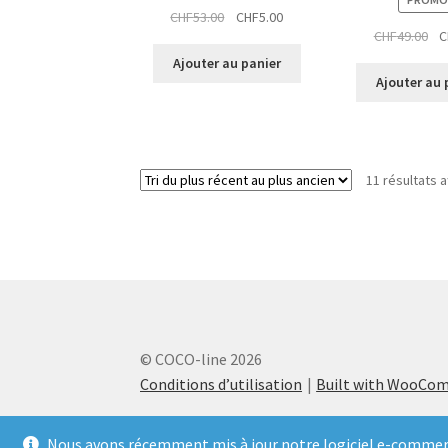
Le
Le
CHF
53.00
CHF
5.00
Le
CHF
49.00
C
prix
prix
pri
initial
actuel
Ajouter au panier
init
était :
est :
Ajouter au 
éta
CHF53.00.
CHF5.00.
CH
11 résultats a
© COCO-line 2026
Conditions d’utilisation
Built with WooCo
Nous avons récemment mis à jour notre logiciel e-commerce