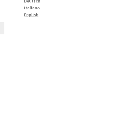
Deutsch
Italiano
Le
English
prix
actuel
est :
CHF5.00.