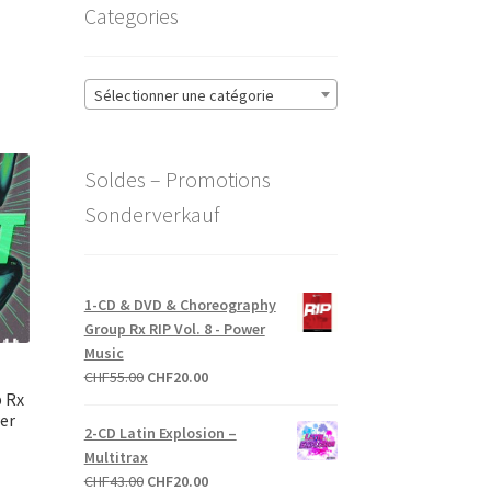
Categories
Sélectionner une catégorie
Soldes – Promotions
Sonderverkauf
1-CD & DVD & Choreography
Group Rx RIP Vol. 8 - Power
Music
Le
Le
CHF
55.00
CHF
20.00
 Rx
prix
prix
er
initial
actuel
2-CD Latin Explosion –
était :
est :
Multitrax
CHF55.00.
CHF20.00.
Le
Le
CHF
43.00
CHF
20.00