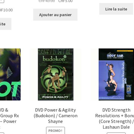
Le
Le
CHF
43.00
CHF
5.00
prix
prix
Lire la suite
Le
HF
10.00
initial
actuel
Ajouter au panier
x
prix
était :
est :
ial
actuel
uite
CHF43.00.
CHF5.00.
t :
est :
39.00.
CHF10.00.
VD &
DVD Power & Agility
DVD Strength
 Group Rx
(Budokon) / Cameron
Resolutions + Bon
 – Power
Shayne
(Core Strength) /
c
Lashaun Dale
PROMO !