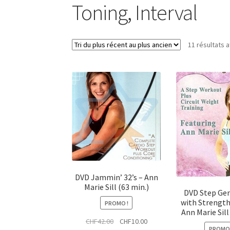
Toning, Interval
11 résultats a
DVD Jammin’ 32’s – Ann
Marie Sill (63 min.)
DVD Step Ge
with Strength 
PROMO !
Ann Marie Sill
Le
Le
CHF
42.00
CHF
10.00
PROMO 