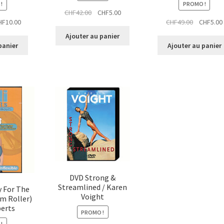
!
PROMO !
Le
Le
CHF
42.00
CHF
5.00
Le
Le
HF
10.00
CHF
49.00
CHF
5.00
prix
prix
x
prix
prix
initial
actuel
Ajouter au panier
ial
actuel
initial
était :
est :
panier
Ajouter au panier
t :
est :
était :
CHF42.00.
CHF5.00.
55.00.
CHF10.00.
CHF49.00.
DVD Strong &
Streamlined / Karen
y For The
Voight
am Roller)
berts
PROMO !
!