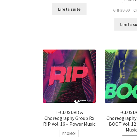
prix
prix
initial
actuel
Lire la suite
Le
CHF
39.00
C
était :
est :
pri
CHF42.00.
CHF10.00.
init
Lire la s
étai
CHF
1-CD & DVD &
1-CD & D
Choreography Group Rx
Choreography
RIP Vol. 16 – Power Music
BOOT Vol. 12
Musi
PROMO !