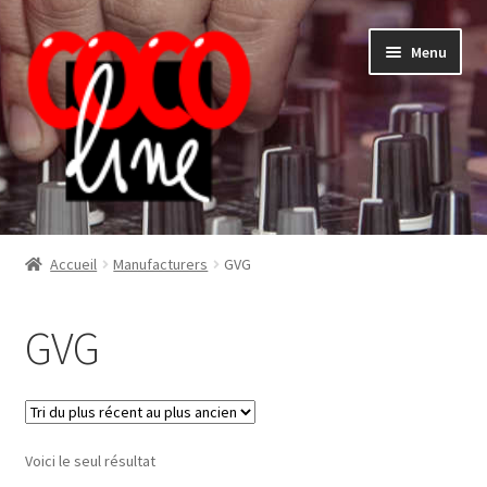
Aller
Aller
Menu
à
au
la
contenu
navigation
Shop
Accueil
Manufacturers
GVG
GVG
Voici le seul résultat