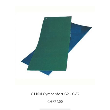
G110M Gymconfort G2 – GVG
CHF
24.00