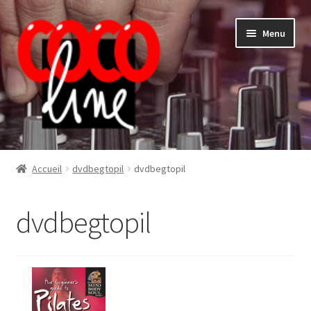
Aller
Aller
Menu
à
au
la
contenu
navigation
Shop
Accueil
dvdbegtopil
dvdbegtopil
dvdbegtopil