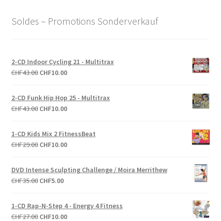
Soldes – Promotions Sonderverkauf
2-CD Indoor Cycling 21 - Multitrax
Le
Le
CHF
43.00
CHF
10.00
prix
prix
initial
actuel
2-CD Funk Hip Hop 25 - Multitrax
était :
est :
Le
Le
CHF
43.00
CHF
10.00
CHF43.00.
CHF10.00.
prix
prix
initial
actuel
1-CD Kids Mix 2 FitnessBeat
était :
est :
Le
Le
CHF
29.00
CHF
10.00
CHF43.00.
CHF10.00.
prix
prix
initial
actuel
DVD Intense Sculpting Challenge / Moira Merrithew
était :
est :
Le
Le
CHF
35.00
CHF
5.00
CHF29.00.
CHF10.00.
prix
prix
initial
actuel
1-CD Rap-N-Step 4 - Energy 4 Fitness
était :
est :
Le
Le
CHF
27.00
CHF
10.00