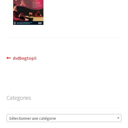
Navigation
Article
dvdbegtopil
précédent :
de
l’article
Categories
Sélectionner une catégorie