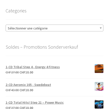
Categories
Sélectionner une catégorie
Soldes – Promotions Sonderverkauf
1-CD Tribal Step 4 - Energy 4 Fitness
Le
Le
CHF
27.00
CHF
10.00
prix
prix
initial
actuel
2-CD Aeromix 105 - Swedebeat
était :
est :
Le
Le
CHF
43.00
CHF
10.00
CHF27.00.
CHF10.00.
prix
prix
initial
actuel
1-CD Total Hits! Step 21 – Power Music
était :
est :
Le
Le
CHF
27.00
CHF
10.00