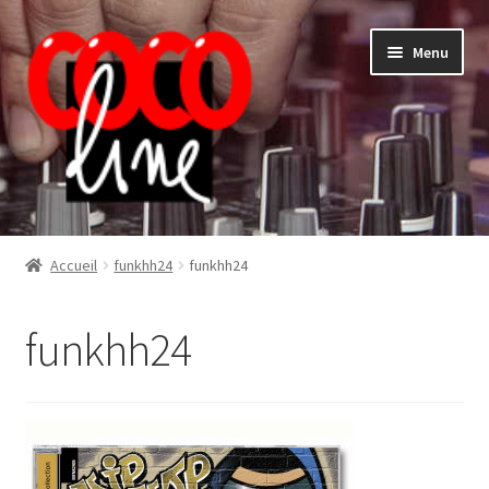
Aller
Aller
Menu
à
au
la
contenu
navigation
Shop
Accueil
funkhh24
funkhh24
funkhh24