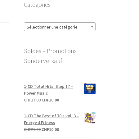
Categories
Sélectionner une catégorie
Soldes – Promotions
Sonderverkauf
1-CD Total Hits! Step 17 –
Power Music
Le
Le
CHF
27.00
CHF
10.00
prix
prix
initial
actuel
1-CD The Best of 70’s vol. 3 –
était :
est :
Energy 4 Fitness
CHF27.00.
CHF10.00.
Le
Le
CHF
27.00
CHF
10.00
prix
prix