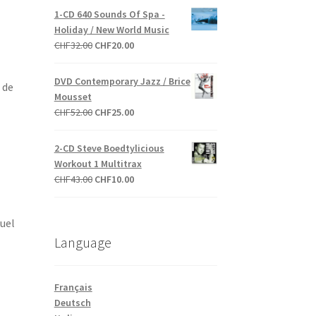
initial
actuel
1-CD 640 Sounds Of Spa -
était :
est :
Holiday / New World Music
CHF39.00.
CHF20.00.
Le
Le
CHF
32.00
CHF
20.00
prix
prix
initial
actuel
DVD Contemporary Jazz / Brice
 de
était :
est :
Mousset
CHF32.00.
CHF20.00.
Le
Le
CHF
52.00
CHF
25.00
prix
prix
initial
actuel
2-CD Steve Boedtylicious
était :
est :
Workout 1 Multitrax
CHF52.00.
CHF25.00.
Le
Le
CHF
43.00
CHF
10.00
prix
prix
initial
actuel
tuel
était :
est :
Language
CHF43.00.
CHF10.00.
Français
Deutsch