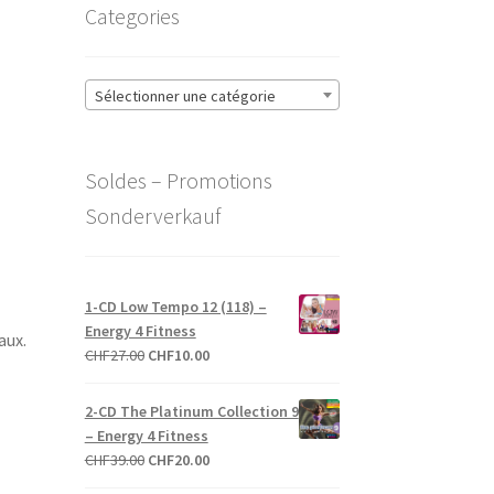
Categories
Sélectionner une catégorie
Soldes – Promotions
Sonderverkauf
1-CD Low Tempo 12 (118) –
Energy 4 Fitness
aux.
Le
Le
CHF
27.00
CHF
10.00
prix
prix
initial
actuel
2-CD The Platinum Collection 9
était :
est :
– Energy 4 Fitness
CHF27.00.
CHF10.00.
Le
Le
CHF
39.00
CHF
20.00
prix
prix