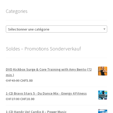
Categories
Sélectionner une catégorie
Soldes – Promotions Sonderverkauf
DVD Kickbox Surge & Core Training with Amy Bento (72
min.)
Le
Le
CHF
43.00
CHF
5.00
prix
prix
initial
actuel
1-CD Bravo Stars 5 - Du Dance Mix - Energy 4 Fitness
était :
est :
Le
Le
CHF
27.00
CHF
10.00
CHF43.00.
CHF5.00.
prix
prix
initial
actuel
1-CD Handz Up! Cardio 8 – Power Music