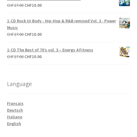
était :
est :
Le
Le
CHF
27.00
CHF
10.00
CHF27.00.
CHF10.00.
prix
prix
initial
actuel
1-CD Rock Ur Body - Hip-Hop & R&B remixed Vol. 3 - Power
était :
est :
Music
CHF27.00.
CHF10.00.
Le
Le
CHF
27.00
CHF
10.00
prix
prix
initial
actuel
1-CD The Best of 70’s vol. 3 – Energy 4 Fitness
était :
est :
Le
Le
CHF
27.00
CHF
10.00
CHF27.00.
CHF10.00.
prix
prix
initial
actuel
était :
est :
Language
CHF27.00.
CHF10.00.
Français
Deutsch
Italiano
English