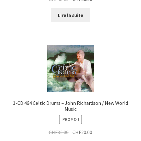
prix
prix
initial
actuel
Lire la suite
était :
est :
CHF43.00.
CHF20.00.
1-CD 464 Celtic Drums – John Richardson / New World
Music
PROMO !
Le
Le
CHF
32.00
CHF
20.00
prix
prix