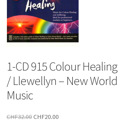
1-CD 915 Colour Healing
/ Llewellyn – New World
Music
Le
Le
CHF
32.00
CHF
20.00
prix
prix