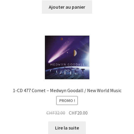
initial
actuel
Ajouter au panier
était :
est :
CHF32.00.
CHF20.00.
1-CD 477 Comet – Medwyn Goodall / New World Music
PROMO !
Le
Le
CHF
32.00
CHF
20.00
prix
prix
initial
actuel
Lire la suite