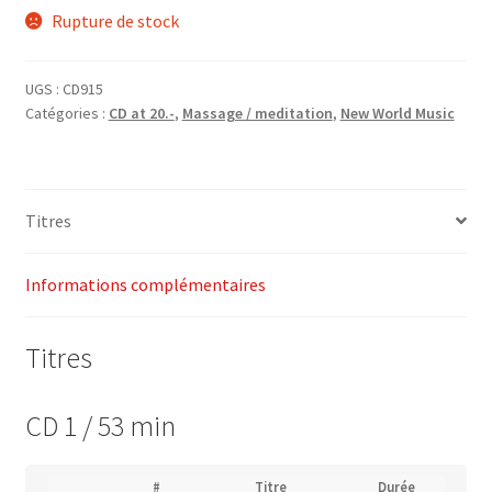
Rupture de stock
initial
actuel
était :
est :
UGS :
CD915
CHF32.00.
CHF20.00.
Catégories :
CD at 20.-
,
Massage / meditation
,
New World Music
Titres
Informations complémentaires
Titres
CD 1 / 53 min
(
#
Titre
Durée