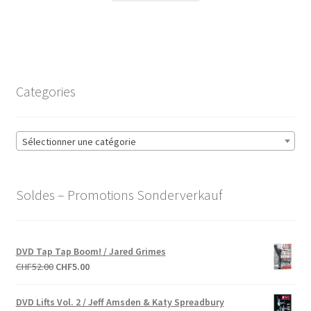
était :
est :
CHF32.00.
CHF20.00.
Categories
Sélectionner une catégorie
Soldes – Promotions Sonderverkauf
DVD Tap Tap Boom! / Jared Grimes
Le
Le
CHF
52.00
CHF
5.00
prix
prix
initial
actuel
DVD Lifts Vol. 2 / Jeff Amsden & Katy Spreadbury