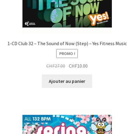
1-CD Club 32 – The Sound of Now (Step) – Yes Fitness Music
PROMO !
Le
Le
CHF
27.00
CHF
10.00
prix
prix
initial
actuel
Ajouter au panier
était :
est :
CHF27.00.
CHF10.00.