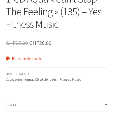
The Feeling » (135) – Yes
Fitness Music
Le
Le
CHF
27.00
CHF
20.00
prix
prix
Rupture de stock
initial
actuel
était :
est :
UGS :
CDYACSTF
CHF27.00.
CHF20.00.
Catégories :
Aqua
,
CD at 20.-
,
Yes - Fitness Music
Titres