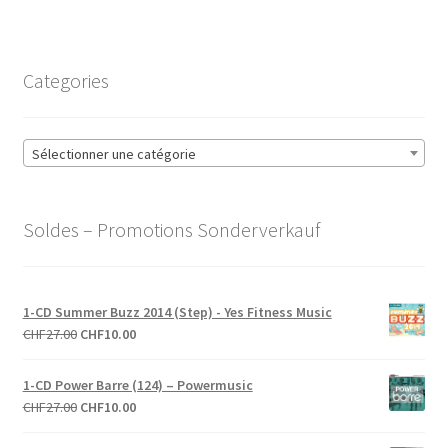
Categories
Sélectionner une catégorie
Soldes – Promotions Sonderverkauf
1-CD Summer Buzz 2014 (Step) - Yes Fitness Music
Le
Le
CHF
27.00
CHF
10.00
prix
prix
initial
actuel
1-CD Power Barre (124) – Powermusic
était :
est :
Le
Le
CHF
27.00
CHF
10.00
CHF27.00.
CHF10.00.
prix
prix