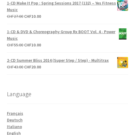
initial
actuel
1-CD Make It Pop : Spring Sessions 2017 (132) – Yes Fitness
était :
est :
Music
CHF27.00.
CHF10.00.
Le
Le
CHF
27.00
CHF
10.00
prix
prix
initial
actuel
1-CD & DVD & Choreography Group Rx BOOT Vol. 4 - Power
était :
est :
Music
CHF27.00.
CHF10.00.
Le
Le
CHF
55.00
CHF
10.00
prix
prix
initial
actuel
2-CD Summer Bliss 2014 (Super Step / Step) - Multitrax
était :
est :
Le
Le
CHF
43.00
CHF
20.00
CHF55.00.
CHF10.00.
prix
prix
initial
actuel
était :
est :
Language
CHF43.00.
CHF20.00.
Français
Deutsch
Italiano
English