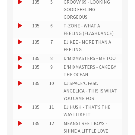
u
J
135
5
GROOVY 69 - LOOKING
x
t
e
e
u
e
o
t
GOOD FEELING
r
)
x
n
r
r
u
GORGEOUS
a
t
a
e
u
e
J
135
6
T-ZONE - WHAT A
i
i
r
x
n
r
o
FEELING (FLASHDANCE)
t
t
a
t
e
u
)
u
J
135
7
DJ KEE - MORE THAN A
i
r
x
n
e
o
FEELING
t
a
t
e
r
u
J
135
8
D'MIXMASTERS - ME TOO
i
r
x
u
e
o
J
t
135
9
D'MIXMASTERS - CAKE BY
a
t
n
r
u
o
THE OCEAN
i
r
e
u
e
u
J
t
135
10
DJ SPACE'C Feat.
a
x
n
r
e
o
ANGELICA - THIS IS WHAT
i
t
e
u
r
u
YOU CAME FOR
t
r
x
n
u
e
J
135
11
DJ HUSH - THAT'S THE
a
t
e
n
r
o
WAY I LIKE IT
i
r
x
e
u
u
J
t
135
12
MEANSTREET BOYS -
a
t
x
n
e
o
SHINE A LITTLE LOVE
i
r
t