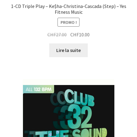
1-CD Triple Play – Ke$ha-Christina-Cascada (Step) – Yes
Fitness Music
PROMO !
Le
Le
CHF
27.00
CHF
10.00
prix
prix
initial
actuel
Lire la suite
était :
est :
CHF27.00.
CHF10.00.