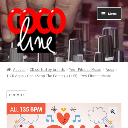
Aller
Aller
Menu
à
au
la
contenu
navigation
Shop
Accueil
CD sorted by brands
Yes - Fitness Music
Aqua
1-CD Aqua « Can’t Stop The Feeling » (135) – Yes Fitness Music
PROMO !