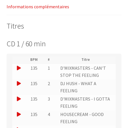
Informations complémentaires
Titres
CD 1 / 60 min
(
BPM
#
Titre
(
N
J
135
1
D'MIXMASTERS - CAN'T
L
u
i
o
STOP THE FEELING
m
e
u
é
J
135
2
DJ HUSH - WHAT A
n
r
e
o
FEELING
v
o
r
e
u
J
135
3
D'MIXMASTERS - I GOTTA
d
r
u
e
e
o
FEELING
s
n
p
r
u
l
J
135
4
HOUSECREAM - GOOD
i
e
u
'
e
o
FEELING
s
x
e
n
r
t