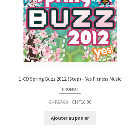
1-CD Spring Buzz 2012 (Step) – Yes Fitness Music
PROMO !
Le
Le
CHF
27.00
CHF
10.00
prix
prix
initial
actuel
Ajouter au panier
était :
est :
CHF27.00.
CHF10.00.