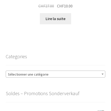
Le
Le
CHF
27.00
CHF
10.00
prix
prix
initial
actuel
Lire la suite
était :
est :
CHF27.00.
CHF10.00.
Categories
Sélectionner une catégorie
Soldes – Promotions Sonderverkauf