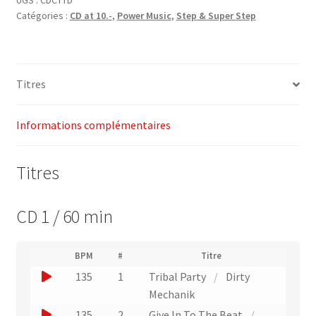
Catégories :
CD at 10.-
,
Power Music
,
Step & Super Step
Trax
"Tribal
Drums"
-
Titres
Powermusic
(2003)
Informations complémentaires
Titres
CD 1 / 60 min
(
BPM
#
Titre
(
N
J
135
1
Tribal Party
/
Dirty
L
u
i
o
Mechanik
m
e
u
é
J
135
2
Give In To The Beat
/