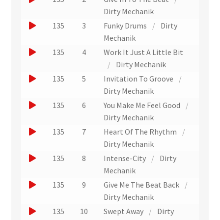
n
r
e
o
Dirty Mechanik
v
o
r
e
u
J
135
3
Funky Drums
/
Dirty
d
r
u
e
e
o
Mechanik
s
n
p
r
u
l
J
135
4
Work It Just A Little Bit
i
e
u
'
e
o
/
Dirty Mechanik
s
x
e
n
r
u
t
J
135
5
Invitation To Groove
/
x
t
e
e
u
e
o
t
Dirty Mechanik
r
)
x
n
r
r
u
J
135
6
You Make Me Feel Good
/
a
t
a
e
u
e
o
Dirty Mechanik
i
i
r
x
n
r
u
t
J
t
135
7
Heart Of The Rhythm
/
a
t
e
u
)
e
o
Dirty Mechanik
i
r
x
n
r
u
J
t
135
8
Intense-City
/
Dirty
a
t
e
u
e
o
Mechanik
i
r
x
n
r
u
J
t
135
9
Give Me The Beat Back
/
a
t
e
u
e
o
Dirty Mechanik
i
r
x
n
r
u
J
t
135
10
Swept Away
/
Dirty
a
t
e
u