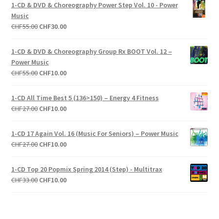
1-CD & DVD & Choreography Power Step Vol. 10 - Power
Music
Le
Le
CHF
55.00
CHF
30.00
prix
prix
initial
actuel
1-CD & DVD & Choreography Group Rx BOOT Vol. 12 –
était :
est :
Power Music
CHF55.00.
CHF30.00.
Le
Le
CHF
55.00
CHF
10.00
prix
prix
initial
actuel
1-CD All Time Best 5 (136>150) – Energy 4 Fitness
était :
est :
Le
Le
CHF
27.00
CHF
10.00
CHF55.00.
CHF10.00.
prix
prix
initial
actuel
1-CD 17 Again Vol. 16 (Music For Seniors) – Power Music
était :
est :
Le
Le
CHF
27.00
CHF
10.00
CHF27.00.
CHF10.00.
prix
prix
initial
actuel
1-CD Top 20 Popmix Spring 2014 (Step) - Multitrax
était :
est :
Le
Le
CHF
33.00
CHF
10.00
CHF27.00.
CHF10.00.
prix
prix
initial
actuel
était :
est :