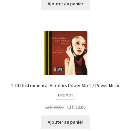
initial
actuel
Ajouter au panier
était :
est :
CHF35.00.
CHF10.00.
2-CD Instrumental Aerobics Power Mix 2 / Power Music
PROMO !
Le
Le
CHF
39.00
CHF
10.00
prix
prix
initial
actuel
Ajouter au panier
était :
est :