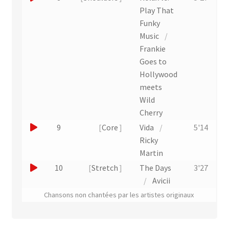
t
r
o
Play That
u
u
Funky
n
e
Music
/
e
r
Frankie
x
u
Goes to
t
n
Hollywood
r
e
meets
a
x
Wild
i
t
Cherry
t
r
J
9
Core
Vida
/
5'14
a
o
Ricky
i
u
Martin
t
e
J
10
Stretch
The Days
3'27
r
o
/
Avicii
u
u
Chansons non chantées par les artistes originaux
n
e
e
r