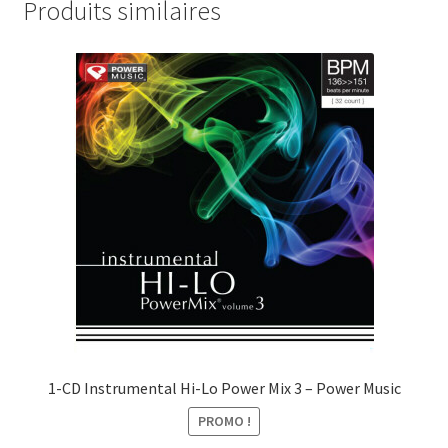
x
u
Produits similaires
t
n
r
e
a
x
i
t
t
r
a
i
t
1-CD Instrumental Hi-Lo Power Mix 3 – Power Music
PROMO !