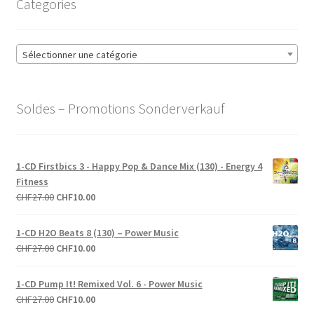
Categories
peuvent
être
choisies
Sélectionner une catégorie
sur
la
page
Soldes – Promotions Sonderverkauf
du
produit
1-CD Firstbics 3 - Happy Pop & Dance Mix (130) - Energy 4
Fitness
Le
Le
CHF
27.00
CHF
10.00
prix
prix
initial
actuel
1-CD H2O Beats 8 (130) – Power Music
était :
est :
Le
Le
CHF
27.00
CHF
10.00
CHF27.00.
CHF10.00.
prix
prix
initial
actuel
1-CD Pump It! Remixed Vol. 6 - Power Music
était :
est :
Le
Le
CHF
27.00
CHF
10.00
CHF27.00.
CHF10.00.
prix
prix