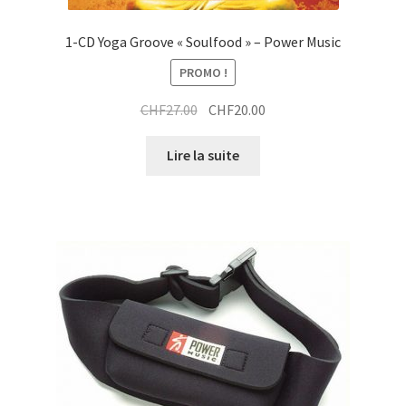
1-CD Yoga Groove « Soulfood » – Power Music
PROMO !
Le
Le
CHF
27.00
CHF
20.00
prix
prix
initial
actuel
Lire la suite
était :
est :
CHF27.00.
CHF20.00.