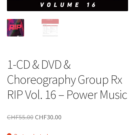
1-CD & DVD &
Choreography Group Rx
RIP Vol. 16 – Power Music
Le
Le
CHF
55.00
CHF
30.00
prix
prix