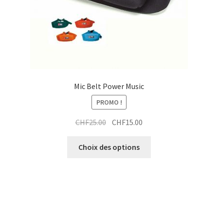
Mic Belt Power Music
PROMO !
Le
Le
CHF
25.00
CHF
15.00
prix
prix
Ce
initial
actuel
Choix des options
produit
était :
est :
a
CHF25.00.
CHF15.00.
plusieurs
variations.
Les
options