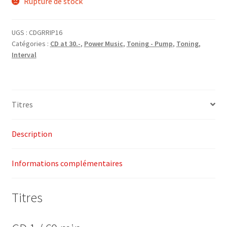
Rupture de stock
initial
actuel
était :
est :
UGS :
CDGRRIP16
CHF55.00.
CHF30.00.
Catégories :
CD at 30.-
,
Power Music
,
Toning - Pump
,
Toning,
Interval
Titres
Description
Informations complémentaires
Titres