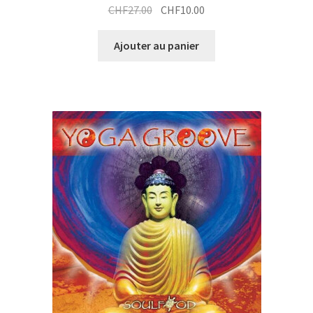
Le
Le
CHF
27.00
CHF
10.00
prix
prix
initial
actuel
Ajouter au panier
était :
est :
CHF27.00.
CHF10.00.