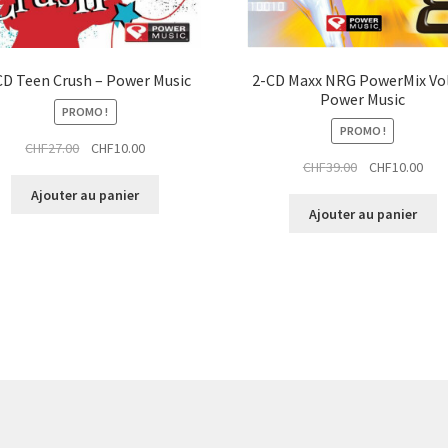
CD Teen Crush – Power Music
2-CD Maxx NRG PowerMix Vol.
Power Music
PROMO !
PROMO !
Le
Le
CHF
27.00
CHF
10.00
Le
Le
CHF
39.00
CHF
10.00
prix
prix
prix
prix
initial
actuel
Ajouter au panier
initial
actu
était :
est :
Ajouter au panier
était :
est :
CHF27.00.
CHF10.00.
CHF39.00.
CHF1