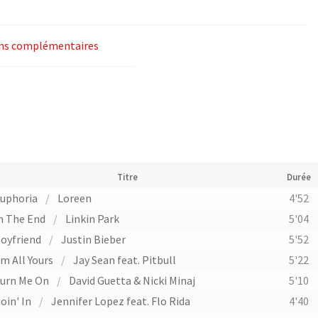
ns complémentaires
Titre
Durée
uphoria
/
Loreen
4'52
n The End
/
Linkin Park
5'04
oyfriend
/
Justin Bieber
5'52
'm All Yours
/
Jay Sean feat. Pitbull
5'22
urn Me On
/
David Guetta & Nicki Minaj
5'10
oin' In
/
Jennifer Lopez feat. Flo Rida
4'40