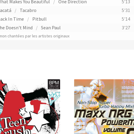
hat Makes You Beautiful
/
One Direction
5'13
acatá
/
Tacabro
5'31
ack In Time
/
Pitbull
5'14
he Doesn't Mind
/
Sean Paul
3'27
on chantées par les artistes originaux