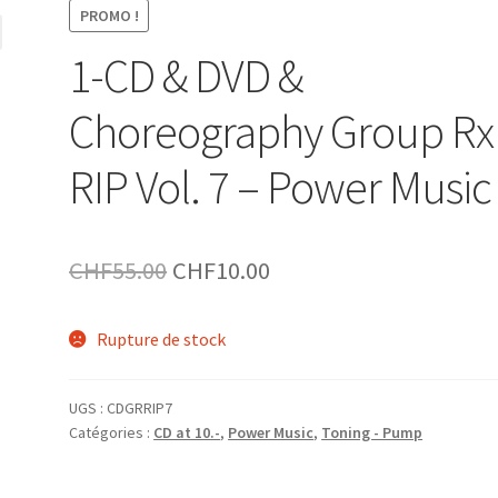
PROMO !
1-CD & DVD &
Choreography Group Rx
RIP Vol. 7 – Power Music
Le
Le
CHF
55.00
CHF
10.00
prix
prix
Rupture de stock
initial
actuel
était :
est :
UGS :
CDGRRIP7
CHF55.00.
CHF10.00.
Catégories :
CD at 10.-
,
Power Music
,
Toning - Pump