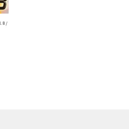
 8 /
el
0.00.