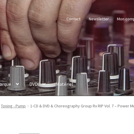
Contact
Newsletter
Mon com
arque
DVD
Matériel
Toning - Pump
1-CD & DVD & Choreography Group Rx RIP Vol. 7 – Power M