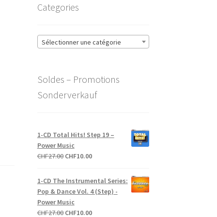
Categories
Sélectionner une catégorie
Soldes – Promotions
Sonderverkauf
1-CD Total Hits! Step 19 –
Power Music
Le
Le
CHF
27.00
CHF
10.00
prix
prix
initial
actuel
1-CD The Instrumental Series:
était :
est :
Pop & Dance Vol. 4 (Step) -
CHF27.00.
CHF10.00.
Power Music
Le
Le
CHF
27.00
CHF
10.00