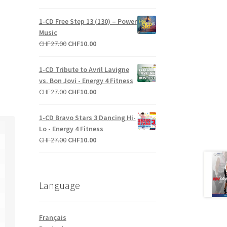
prix
prix
initial
actuel
1-CD Free Step 13 (130) – Power
était :
est :
Music
CHF27.00.
CHF10.00.
Le
Le
CHF
27.00
CHF
10.00
prix
prix
initial
actuel
1-CD Tribute to Avril Lavigne
était :
est :
vs. Bon Jovi - Energy 4 Fitness
CHF27.00.
CHF10.00.
Le
Le
CHF
27.00
CHF
10.00
prix
prix
initial
actuel
1-CD Bravo Stars 3 Dancing Hi-
était :
est :
Lo - Energy 4 Fitness
CHF27.00.
CHF10.00.
Le
Le
CHF
27.00
CHF
10.00
prix
prix
initial
actuel
était :
est :
Language
CHF27.00.
CHF10.00.
Français