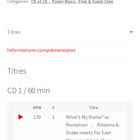
Catégories :
CD at 10.-
,
Power Music
,
Step & Super Step
Step
5
"Mashup
Mix"
Titres
–
Power
Music
Informations complémentaires
Titres
CD 1 / 60 min
(
BPM
#
Titre
(
N
J
130
1
What’s My Name? vs.
L
u
i
o
Rocketeer
/
Rihanna &
m
e
u
Drake meets Far East
é
n
r