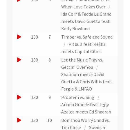
i
e
r
o
When Love Takes Over
/
t
x
u
u
Ida Corr & Fedde Le Grand
t
n
e
meets David Guetta feat.
r
e
r
Kelly Rowland
a
x
u
J
130
7
Timber vs. Safe and Sound
i
t
n
o
/
Pitbull feat. Ke$ha
t
r
e
u
meets Capital Cities
a
x
e
J
130
8
Let the Music Play vs.
i
t
r
o
Gettin’ Over You
/
t
r
u
u
Shannon meets David
a
n
e
Guetta & Chris Willis feat.
i
e
r
Fergie & LMFAO
t
x
u
J
130
9
Problem vs. Sing
/
t
n
o
Ariana Grande feat. Iggy
r
e
u
Azalea meets Ed Sheeran
a
x
e
J
130
10
Don’t You Worry Child vs.
i
t
r
o
Too Close
/
Swedish