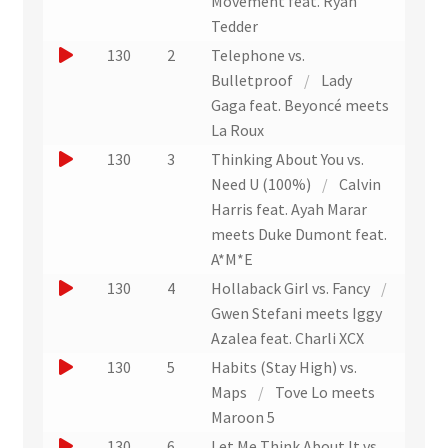
e
Movement feat. Ryan
v
o
r
Tedder
e
d
r
u
J
130
2
Telephone vs.
e
s
n
p
o
Bulletproof
/
Lady
l
i
e
u
Gaga feat. Beyoncé meets
'
s
x
e
e
La Roux
t
x
t
r
e
J
130
3
Thinking About You vs.
t
r
)
u
o
Need U (100%)
/
Calvin
r
a
n
a
u
Harris feat. Ayah Marar
i
i
e
e
meets Duke Dumont feat.
t
t
x
r
A*M*E
)
t
u
J
130
4
Hollaback Girl vs. Fancy
/
r
n
o
Gwen Stefani meets Iggy
a
e
u
Azalea feat. Charli XCX
i
x
e
J
130
5
Habits (Stay High) vs.
t
t
r
o
Maps
/
Tove Lo meets
r
u
u
Maroon 5
a
n
e
J
130
6
Let Me Think About It vs.