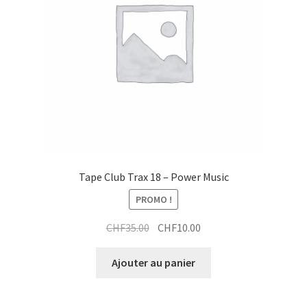
i
t
Tape Club Trax 18 – Power Music
PROMO !
Le
Le
CHF
35.00
CHF
10.00
prix
prix
initial
actuel
Ajouter au panier
était :
est :
CHF35.00.
CHF10.00.