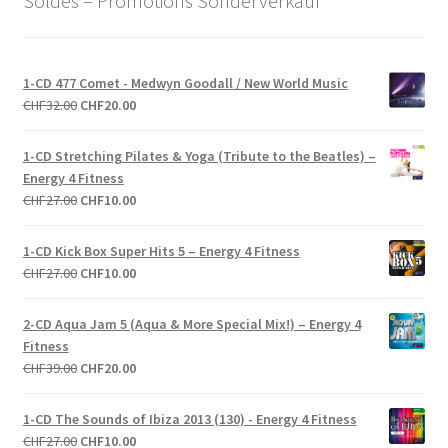
Soldes – Promotions Sonderverkauf
1-CD 477 Comet - Medwyn Goodall / New World Music
Le
Le
CHF
32.00
CHF
20.00
prix
prix
initial
actuel
1-CD Stretching Pilates & Yoga (Tribute to the Beatles) –
était :
est :
Energy 4 Fitness
CHF32.00.
CHF20.00.
Le
Le
CHF
27.00
CHF
10.00
prix
prix
initial
actuel
1-CD Kick Box Super Hits 5 – Energy 4 Fitness
était :
est :
Le
Le
CHF
27.00
CHF
10.00
CHF27.00.
CHF10.00.
prix
prix
initial
actuel
2-CD Aqua Jam 5 (Aqua & More Special Mix!) – Energy 4
était :
est :
Fitness
CHF27.00.
CHF10.00.
Le
Le
CHF
39.00
CHF
20.00
prix
prix
initial
actuel
1-CD The Sounds of Ibiza 2013 (130) - Energy 4 Fitness
était :
est :
Le
Le
CHF
27.00
CHF
10.00