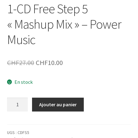
1-CD Free Step 5
« Mashup Mix » – Power
Music
Le
Le
CHF
27.00
CHF
10.00
prix
prix
En stock
initial
actuel
était :
est :
quantité
Ajouter au panier
CHF27.00.
CHF10.00.
de
1-
CD
Free
UGS :
CDFS5