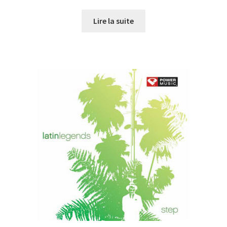
prix
prix
initial
actuel
Lire la suite
était :
est :
CHF27.00.
CHF20.00.