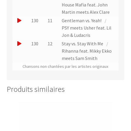
t
r
u
u
House Mafia feat. John
a
n
e
Martin meets Alex Clare
i
e
r
J
130
11
Gentleman vs. Yeah!
/
t
x
u
o
PSY meets Usher feat. Lil
t
n
u
Jon & Ludacris
r
e
e
J
130
12
Stay vs. Stay With Me
/
a
x
r
o
Rihanna feat. Mikky Ekko
i
t
u
u
meets Sam Smith
t
r
n
e
Chansons non chantées par les artistes originaux
a
e
r
i
x
u
t
t
n
Produits similaires
r
e
a
x
i
t
t
r
a