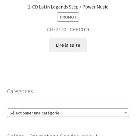
1-CD Latin Legends Step / Power Music
PROMO !
Le
Le
CHF
27.00
CHF
10.00
prix
prix
initial
actuel
Lire la suite
était :
est :
CHF27.00.
CHF10.00.
Categories
Sélectionner une catégorie