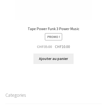
Tape Power Funk 3 Power Music
PROMO !
Le
Le
CHF
35.00
CHF
10.00
prix
prix
initial
actuel
Ajouter au panier
était :
est :
CHF35.00.
CHF10.00.
Categories