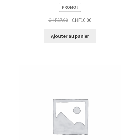
PROMO !
Le
Le
CHF
27.00
CHF
10.00
prix
prix
initial
actuel
Ajouter au panier
était :
est :
CHF27.00.
CHF10.00.