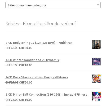
Sélectionner une catégorie
Soldes – Promotions Sonderverkauf
2-CD Bodytoning 17 (124-128 BPM) – Multitrax
Le
Le
CHF
43.00
CHF
30.00
prix
prix
initial
actuel
1-CD Winter Wonderland 2 - Dynamix
était :
est :
Le
Le
CHF
29.00
CHF
10.00
CHF43.00.
CHF30.00.
prix
prix
initial
actuel
1-CD Rock Stars - Hi-Low - Energy 4 Fitness
était :
est :
Le
Le
CHF
27.00
CHF
20.00
CHF29.00.
CHF10.00.
prix
prix
initial
actuel
1-CD Mirror Ball Connection (136-150) – Energy 4 Fitness
était :
est :
Le
Le
CHF
27.00
CHF
10.00
CHF27.00.
CHF20.00.
prix
prix