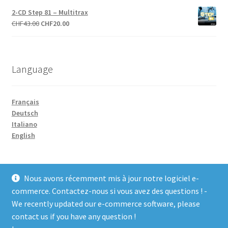
initial
actuel
2-CD Step 81 – Multitrax
était :
est :
Le
Le
CHF
43.00
CHF
20.00
CHF27.00.
CHF10.00.
prix
prix
initial
actuel
était :
est :
Language
CHF43.00.
CHF20.00.
Français
Deutsch
Italiano
English
Nous avons récemment mis à jour notre logiciel e-
commerce. Contactez-nous si vous avez des questions ! -
We recently updated our e-commerce software, please
© COCO-line 2026
contact us if you have any question !
Conditions d’utilisation
Built with WooCommerce
.