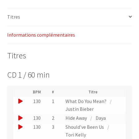
–
Power
Titres
Music
Informations complémentaires
Titres
CD 1 / 60 min
(
BPM
#
Titre
(
N
J
130
1
What Do You Mean?
/
L
u
i
o
Justin Bieber
m
e
u
é
J
130
2
Hide Away
/
Daya
n
r
e
o
v
J
130
3
Should’ve Been Us
/
o
r
e
u
o
Tori Kelly
d
r