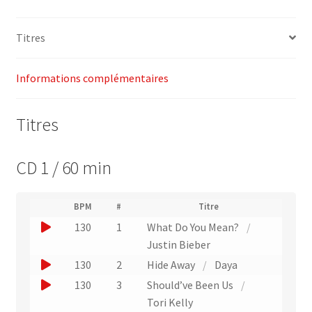
–
Power
Titres
Music
Informations complémentaires
Titres
CD 1 / 60 min
(
BPM
#
Titre
(
N
J
130
1
What Do You Mean?
/
L
u
i
o
Justin Bieber
m
e
u
é
J
130
2
Hide Away
/
Daya
n
r
e
o
v
J
130
3
Should’ve Been Us
/
o
r
e
u
o
Tori Kelly
d
r