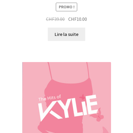
PROMO !
Le
Le
CHF
39.00
CHF
10.00
prix
prix
initial
actuel
Lire la suite
était :
est :
CHF39.00.
CHF10.00.