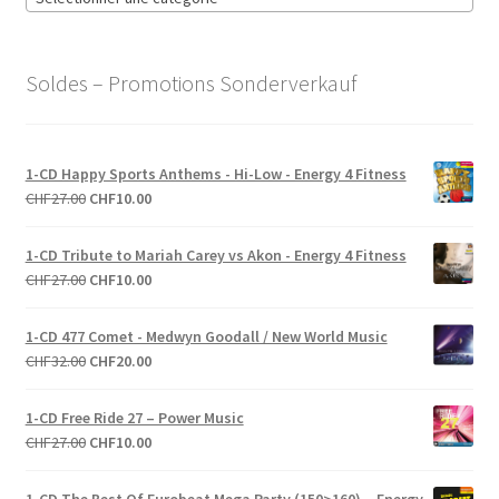
Soldes – Promotions Sonderverkauf
1-CD Happy Sports Anthems - Hi-Low - Energy 4 Fitness
Le
Le
CHF
27.00
CHF
10.00
prix
prix
initial
actuel
1-CD Tribute to Mariah Carey vs Akon - Energy 4 Fitness
était :
est :
Le
Le
CHF
27.00
CHF
10.00
CHF27.00.
CHF10.00.
prix
prix
initial
actuel
1-CD 477 Comet - Medwyn Goodall / New World Music
était :
est :
Le
Le
CHF
32.00
CHF
20.00
CHF27.00.
CHF10.00.
prix
prix
initial
actuel
1-CD Free Ride 27 – Power Music
était :
est :
Le
Le
CHF
27.00
CHF
10.00
CHF32.00.
CHF20.00.
prix
prix
initial
actuel