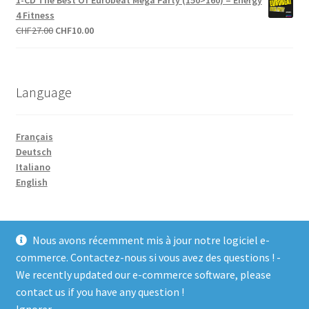
1-CD The Best Of Eurobeat Mega Party (150>160) – Energy
était :
est :
4 Fitness
CHF27.00.
CHF10.00.
Le
Le
CHF
27.00
CHF
10.00
prix
prix
initial
actuel
était :
est :
Language
CHF27.00.
CHF10.00.
Français
Deutsch
Italiano
English
Nous avons récemment mis à jour notre logiciel e-
commerce. Contactez-nous si vous avez des questions ! -
We recently updated our e-commerce software, please
© COCO-line 2026
contact us if you have any question !
Conditions d’utilisation
Built with WooCommerce
.