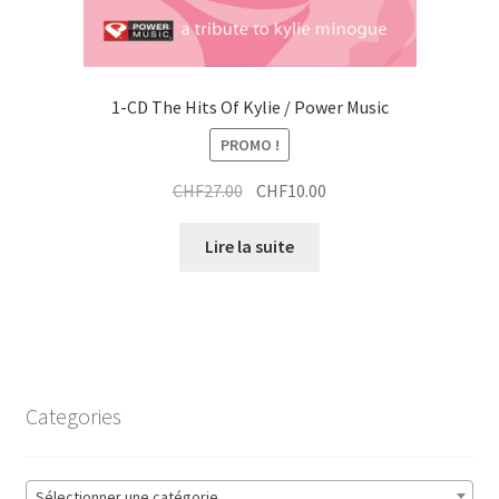
1-CD The Hits Of Kylie / Power Music
PROMO !
Le
Le
CHF
27.00
CHF
10.00
prix
prix
initial
actuel
Lire la suite
était :
est :
CHF27.00.
CHF10.00.
Categories
Sélectionner une catégorie