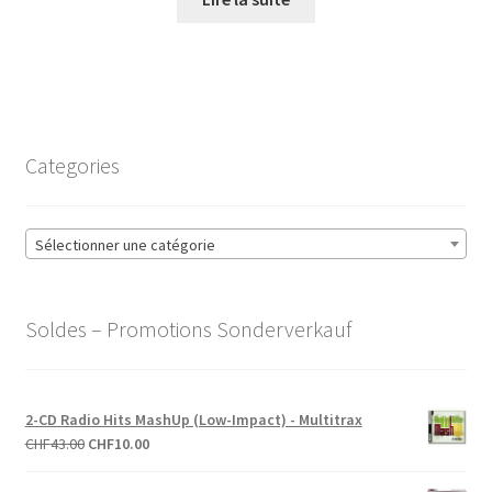
était :
est :
CHF27.00.
CHF10.00.
Categories
Sélectionner une catégorie
Soldes – Promotions Sonderverkauf
2-CD Radio Hits MashUp (Low-Impact) - Multitrax
Le
Le
CHF
43.00
CHF
10.00
prix
prix
initial
actuel