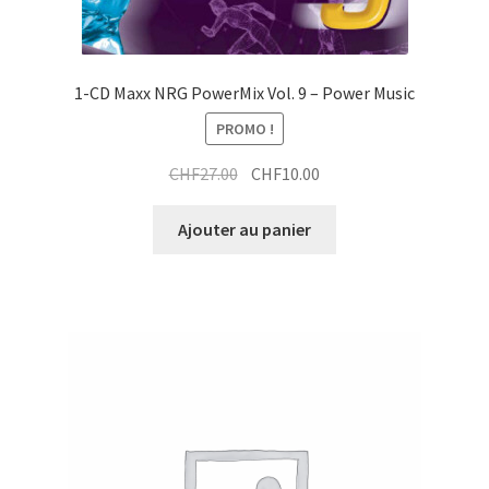
1-CD Maxx NRG PowerMix Vol. 9 – Power Music
PROMO !
Le
Le
CHF
27.00
CHF
10.00
prix
prix
initial
actuel
Ajouter au panier
était :
est :
CHF27.00.
CHF10.00.