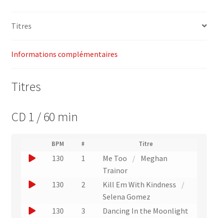
(130)
–
Titres
Power
Music
Informations complémentaires
Titres
CD 1 / 60 min
(
BPM
#
Titre
(
N
J
130
1
Me Too
/
Meghan
L
u
i
o
Trainor
m
e
u
é
J
130
2
Kill Em With Kindness
/
n
r
e
o
Selena Gomez
v
o
r
e
u
J
130
3
Dancing In the Moonlight
d
r