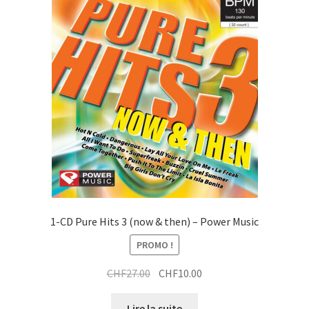
1-CD Pure Hits 3 (now & then) – Power Music
PROMO !
Le
Le
CHF
27.00
CHF
10.00
prix
prix
initial
actuel
Lire la suite