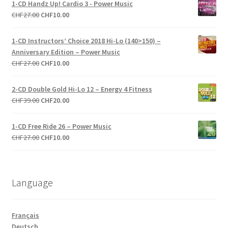
1-CD Handz Up! Cardio 3 - Power Music
était :
est :
Le
Le
CHF
27.00
CHF
10.00
CHF43.00.
CHF10.00.
prix
prix
initial
actuel
1-CD Instructors’ Choice 2018 Hi-Lo (140>150) –
était :
est :
Anniversary Edition – Power Music
CHF27.00.
CHF10.00.
Le
Le
CHF
27.00
CHF
10.00
prix
prix
initial
actuel
2-CD Double Gold Hi-Lo 12 – Energy 4 Fitness
était :
est :
Le
Le
CHF
39.00
CHF
20.00
CHF27.00.
CHF10.00.
prix
prix
initial
actuel
1-CD Free Ride 26 – Power Music
était :
est :
Le
Le
CHF
27.00
CHF
10.00
CHF39.00.
CHF20.00.
prix
prix
initial
actuel
était :
est :
Language
CHF27.00.
CHF10.00.
Français
Deutsch