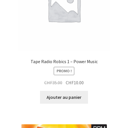
Tape Radio Robics 1 – Power Music
PROMO !
Le
Le
CHF
35.00
CHF
10.00
prix
prix
initial
actuel
Ajouter au panier
était :
est :
CHF35.00.
CHF10.00.