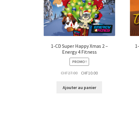
t
i
a
t
i
t
1-CD Super Happy Xmas 2 –
1
Energy 4 Fitness
PROMO !
Le
Le
CHF
27.00
CHF
10.00
prix
prix
initial
actuel
Ajouter au panier
était :
est :
CHF27.00.
CHF10.00.