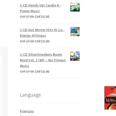
initial
actuel
1-CD Handz Up! Cardio 6 -
était :
est :
Power Music
CHF27.00.
CHF10.00.
Le
Le
CHF
27.00
CHF
10.00
prix
prix
initial
actuel
1-CD Hot Winter Hits Hi-Lo -
était :
est :
Energy 4 Fitness
CHF27.00.
CHF10.00.
Le
Le
CHF
27.00
CHF
10.00
prix
prix
initial
actuel
1-CD SilverSneakers Boom
était :
est :
Mind Vol. 1 (80) – Yes Fitness
CHF27.00.
CHF10.00.
Music
Le
Le
CHF
27.00
CHF
10.00
prix
prix
initial
actuel
était :
est :
Language
CHF27.00.
CHF10.00.
Français