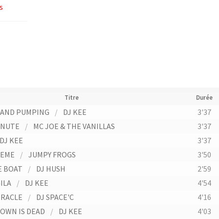
s
Titre
Durée
 AND PUMPING
/
DJ KEE
3'37
INUTE
/
MC JOE & THE VANILLAS
3'37
DJ KEE
3'37
HEME
/
JUMPY FROGS
3'50
E BOAT
/
DJ HUSH
2'59
ILA
/
DJ KEE
4'54
IRACLE
/
DJ SPACE'C
4'16
OWN IS DEAD
/
DJ KEE
4'03