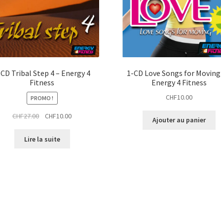
-CD Tribal Step 4 – Energy 4
1-CD Love Songs for Moving 
Fitness
Energy 4 Fitness
CHF
10.00
PROMO !
Le
Le
CHF
27.00
CHF
10.00
Ajouter au panier
prix
prix
initial
actuel
Lire la suite
était :
est :
CHF27.00.
CHF10.00.