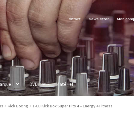
Contact
Newsletter
Mon com
arque
DVD
Matériel
ss
Kick Boxing
1-CD Kick Box Super Hits 4 – Energy 4 Fitness