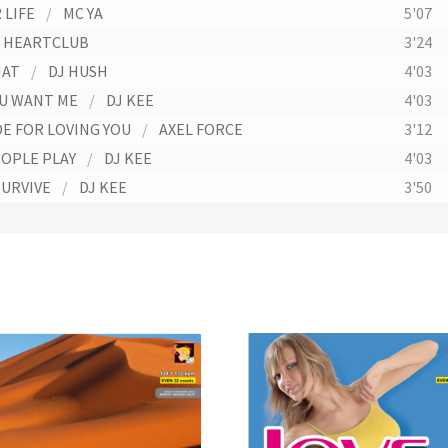
 LIFE
/
MC YA
5'07
HEARTCLUB
3'24
HAT
/
DJ HUSH
4'03
OU WANT ME
/
DJ KEE
4'03
DE FOR LOVING YOU
/
AXEL FORCE
3'12
OPLE PLAY
/
DJ KEE
4'03
SURVIVE
/
DJ KEE
3'50