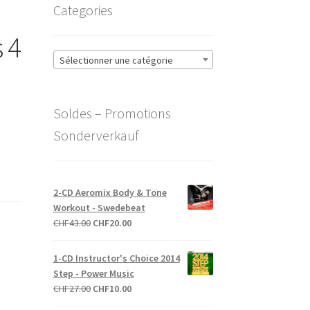
Categories
 4
Sélectionner une catégorie
Soldes – Promotions
Sonderverkauf
2-CD Aeromix Body & Tone
Workout - Swedebeat
Le
Le
CHF
43.00
CHF
20.00
prix
prix
initial
actuel
1-CD Instructor's Choice 2014
était :
est :
Step - Power Music
CHF43.00.
CHF20.00.
Le
Le
CHF
27.00
CHF
10.00
prix
prix