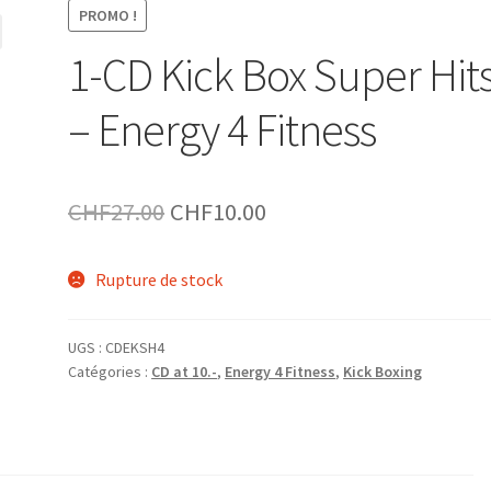
PROMO !
1-CD Kick Box Super Hits
– Energy 4 Fitness
Le
Le
CHF
27.00
CHF
10.00
prix
prix
Rupture de stock
initial
actuel
était :
est :
UGS :
CDEKSH4
CHF27.00.
CHF10.00.
Catégories :
CD at 10.-
,
Energy 4 Fitness
,
Kick Boxing