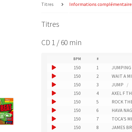
Titres
Informations complémentaire
Titres
CD 1 / 60 min
(
BPM
#
(
N
J
150
1
JUMPING
L
u
i
o
J
150
2
WAIT A M
m
e
u
é
o
J
150
3
JUMP
/
n
r
e
u
v
o
J
150
4
AXEL F T
o
r
e
e
u
o
d
J
150
5
ROCK TH
r
u
r
e
e
u
o
s
J
150
6
HAVA NAG
n
p
u
r
e
l
u
o
i
J
e
150
7
TOCA'S M
n
'
u
r
e
s
u
o
x
e
J
e
150
8
JAMES BR
n
u
t
r
e
x