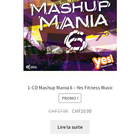
i
r
t
a
i
t
1-CD Mashup Mania 6 – Yes Fitness Music
PROMO !
Le
Le
CHF
27.00
CHF
10.00
prix
prix
initial
actuel
Lire la suite
était :
est :