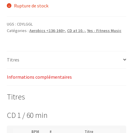
Rupture de stock
initial
actuel
était :
est :
UGS :
CDYLGGL
CHF27.00.
CHF10.00.
Catégories :
Aerobics <136-160>
,
CD at 10.-
,
Yes - Fitness Music
Titres
Informations complémentaires
Titres
CD 1 / 60 min
(
BPM
#
Titre