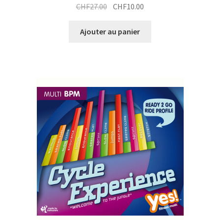
Le
Le
CHF
27.00
CHF
10.00
prix
prix
initial
actuel
Ajouter au panier
était :
est :
CHF27.00.
CHF10.00.