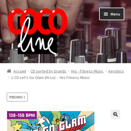
Aller
Aller
Menu
à
au
la
contenu
navigation
Shop
Accueil
CD sorted by brands
Yes - Fitness Music
Aerobics
1-CD Let’s Go Glam (Hi-Lo) – Yes Fitness Music
PROMO !