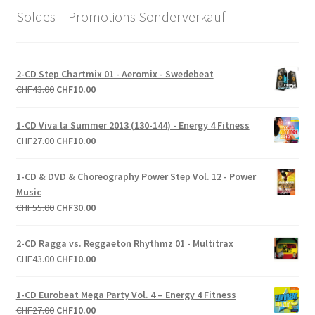
Soldes – Promotions Sonderverkauf
2-CD Step Chartmix 01 - Aeromix - Swedebeat
Le
Le
CHF
43.00
CHF
10.00
prix
prix
initial
actuel
1-CD Viva la Summer 2013 (130-144) - Energy 4 Fitness
était :
est :
Le
Le
CHF
27.00
CHF
10.00
CHF43.00.
CHF10.00.
prix
prix
initial
actuel
1-CD & DVD & Choreography Power Step Vol. 12 - Power
était :
est :
Music
CHF27.00.
CHF10.00.
Le
Le
CHF
55.00
CHF
30.00
prix
prix
initial
actuel
2-CD Ragga vs. Reggaeton Rhythmz 01 - Multitrax
était :
est :
Le
Le
CHF
43.00
CHF
10.00
CHF55.00.
CHF30.00.
prix
prix
initial
actuel
1-CD Eurobeat Mega Party Vol. 4 – Energy 4 Fitness
était :
est :
Le
Le
CHF
27.00
CHF
10.00