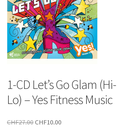
1-CD Let’s Go Glam (Hi-
Lo) – Yes Fitness Music
Le
Le
CHF
27.00
CHF
10.00
prix
prix