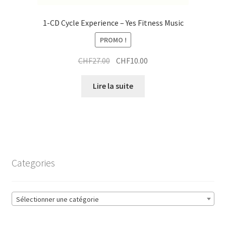
1-CD Cycle Experience – Yes Fitness Music
PROMO !
Le
Le
CHF
27.00
CHF
10.00
prix
prix
initial
actuel
Lire la suite
était :
est :
CHF27.00.
CHF10.00.
Categories
Sélectionner une catégorie