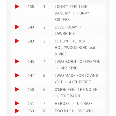
(
N
J
138
1
I DON'T FEEL LIKE
L
u
i
o
DANCIN'
/
FUNKY
m
e
u
SISTERS
é
n
r
e
J
140
2
LOVE TODAY
/
v
o
r
e
o
LAWRENCE
d
r
u
u
e
J
143
3
FOX ON THE RUN
/
s
n
p
e
o
HOLLYWOOD BLVD feat.
l
i
e
r
'
u
D-VICE
s
x
e
u
e
J
t
145
4
I WAS BORN TO LOVE YOU
x
t
n
e
r
o
/
MR. KING
t
r
)
e
u
r
u
J
147
5
I WAS MADE FOR LOVING
a
x
a
n
e
o
YOU
/
AXEL FORCE
i
i
t
e
r
u
J
150
6
C'MON FEEL THE NOISE
t
t
r
x
u
e
)
o
/
THE BAND
a
t
n
r
u
J
151
7
HEROES
/
U-TRAXX
i
r
e
u
e
o
J
t
153
8
TOO MUCH LOVE WILL
a
x
n
r