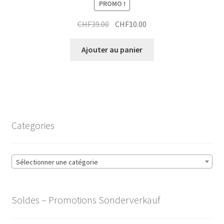
PROMO !
Le
Le
CHF
39.00
CHF
10.00
prix
prix
initial
actuel
Ajouter au panier
était :
est :
CHF39.00.
CHF10.00.
Categories
Sélectionner une catégorie
Soldes – Promotions Sonderverkauf