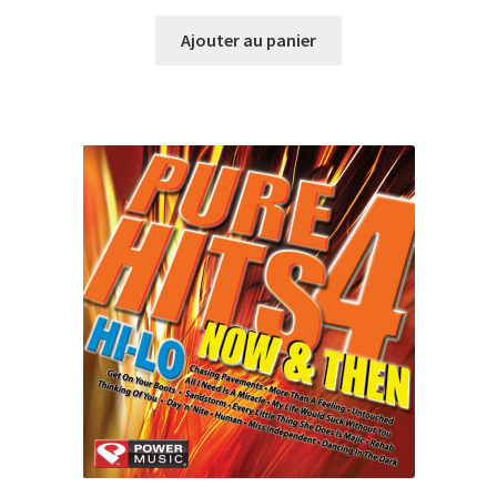
prix
prix
initial
actuel
Ajouter au panier
était :
est :
CHF35.00.
CHF10.00.