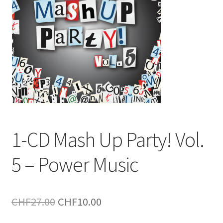
1-CD Mash Up Party! Vol.
5 – Power Music
Le
Le
CHF
27.00
CHF
10.00
prix
prix