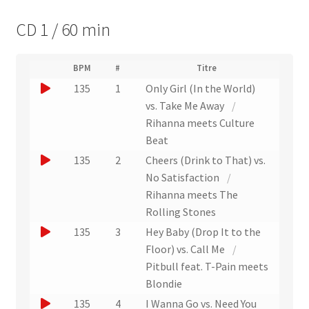
CD 1 / 60 min
(
BPM
#
Titre
(
N
J
135
1
Only Girl (In the World)
L
u
i
o
vs. Take Me Away
/
m
e
u
Rihanna meets Culture
é
n
r
e
Beat
v
o
r
e
J
135
2
Cheers (Drink to That) vs.
d
r
u
o
No Satisfaction
/
e
s
n
p
u
Rihanna meets The
l
i
e
e
Rolling Stones
'
s
x
e
r
J
135
3
Hey Baby (Drop It to the
t
x
t
u
e
o
Floor) vs. Call Me
/
t
r
)
n
u
Pitbull feat. T-Pain meets
r
a
e
a
e
Blondie
i
i
x
r
J
135
4
I Wanna Go vs. Need You
t