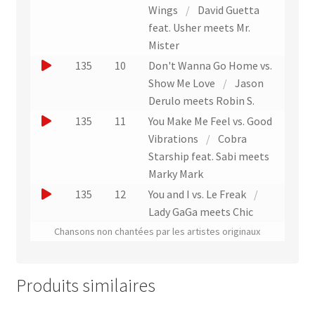
i
x
r
o
Wings
/
David Guetta
t
t
u
u
feat. Usher meets Mr.
r
n
e
Mister
a
e
r
J
135
10
Don't Wanna Go Home vs.
i
x
u
o
Show Me Love
/
Jason
t
t
n
u
Derulo meets Robin S.
r
e
e
J
135
11
You Make Me Feel vs. Good
a
x
r
o
Vibrations
/
Cobra
i
t
u
u
Starship feat. Sabi meets
t
r
n
e
Marky Mark
a
e
r
J
135
12
You and I vs. Le Freak
/
i
x
u
o
Lady GaGa meets Chic
t
t
n
u
Chansons non chantées par les artistes originaux
r
e
e
a
x
r
i
t
u
Produits similaires
t
r
n
a