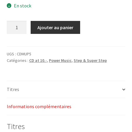
En stock
initial
actuel
était :
est :
quantité
Ajouter au panier
CHF27.00.
CHF10.00.
de
1-
CD
Mash
UGS :
CDMUP5
Catégories :
CD at 10.-
,
Power Music
,
Step & Super Step
Up
Party!
Vol.
5
Titres
-
Power
Music
Informations complémentaires
Titres