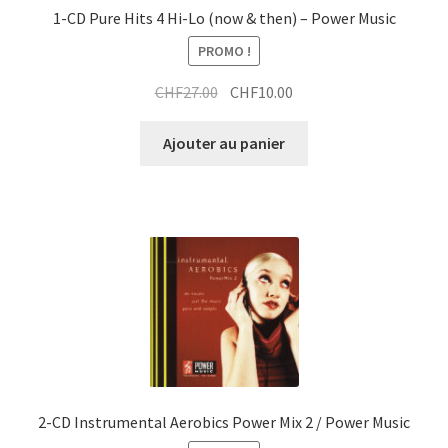
1-CD Pure Hits 4 Hi-Lo (now & then) – Power Music
PROMO !
Le
Le
CHF
27.00
CHF
10.00
prix
prix
initial
actuel
Ajouter au panier
était :
est :
CHF27.00.
CHF10.00.
2-CD Instrumental Aerobics Power Mix 2 / Power Music