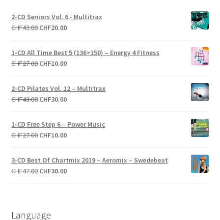
2-CD Seniors Vol. 6 - Multitrax
Le
Le
CHF
43.00
CHF
20.00
prix
prix
initial
actuel
1-CD All Time Best 5 (136>150) – Energy 4 Fitness
était :
est :
Le
Le
CHF
27.00
CHF
10.00
CHF43.00.
CHF20.00.
prix
prix
initial
actuel
2-CD Pilates Vol. 12 – Multitrax
était :
est :
Le
Le
CHF
43.00
CHF
30.00
CHF27.00.
CHF10.00.
prix
prix
initial
actuel
1-CD Free Step 6 – Power Music
était :
est :
Le
Le
CHF
27.00
CHF
10.00
CHF43.00.
CHF30.00.
prix
prix
initial
actuel
3-CD Best Of Chartmix 2019 – Aeromix – Swedebeat
était :
est :
Le
Le
CHF
47.00
CHF
30.00
CHF27.00.
CHF10.00.
prix
prix
initial
actuel
était :
est :
Language
CHF47.00.
CHF30.00.