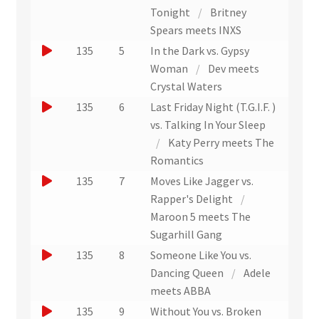
t
t
u
o
Tonight
/
Britney
)
r
n
u
Spears meets INXS
a
e
e
J
135
5
In the Dark vs. Gypsy
i
x
r
o
Woman
/
Dev meets
t
t
u
u
Crystal Waters
r
n
e
J
135
6
Last Friday Night (T.G.I.F. )
a
e
r
o
vs. Talking In Your Sleep
i
x
u
u
/
Katy Perry meets The
t
t
n
e
Romantics
r
e
r
J
135
7
Moves Like Jagger vs.
a
x
u
o
Rapper's Delight
/
i
t
n
u
Maroon 5 meets The
t
r
e
e
Sugarhill Gang
a
x
r
J
135
8
Someone Like You vs.
i
t
u
o
Dancing Queen
/
Adele
t
r
n
u
meets ABBA
a
e
e
J
135
9
Without You vs. Broken