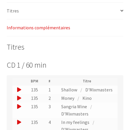
Titres
Informations complémentaires
Titres
CD 1 / 60 min
(
BPM
#
Titre
(
N
J
135
1
Shallow
/
D'Mixmasters
L
u
i
o
J
135
2
Money
/
Kino
m
e
u
é
o
J
135
3
Sangria Wine
/
n
r
e
u
v
o
D'Mixmasters
o
r
e
e
u
J
d
135
4
In my feelings
/
r
u
r
e
e
o
D'Mixmasters