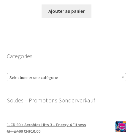
Ajouter au panier
Categories
Sélectionner une catégorie
Soldes – Promotions Sonderverkauf
1-CD 90’s Aerobics Hits 3 – Energy 4 Fitness
Le
Le
CHF
27.00
CHF
10.00