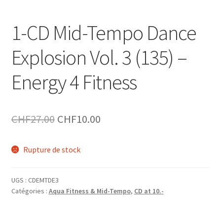
1-CD Mid-Tempo Dance
Explosion Vol. 3 (135) –
Energy 4 Fitness
Le
Le
CHF
27.00
CHF
10.00
prix
prix
Rupture de stock
initial
actuel
était :
est :
UGS :
CDEMTDE3
CHF27.00.
CHF10.00.
Catégories :
Aqua Fitness & Mid-Tempo
,
CD at 10.-