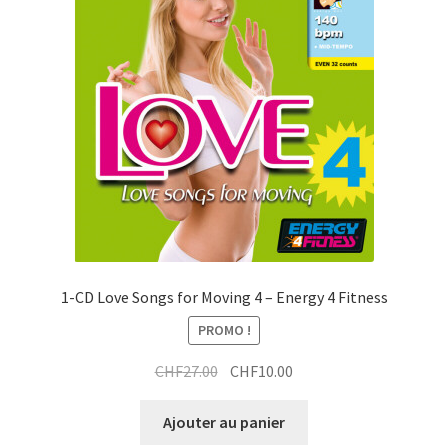
1-CD Love Songs for Moving 4 – Energy 4 Fitness
PROMO !
Le
Le
CHF
27.00
CHF
10.00
prix
prix
initial
actuel
Ajouter au panier
était :
est :