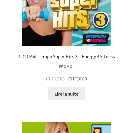
t
1-CD Mid-Tempo Super Hits 3 – Energy 4 Fitness
PROMO !
Le
Le
CHF
27.00
CHF
10.00
prix
prix
initial
actuel
Lire la suite
était :
est :
CHF27.00.
CHF10.00.