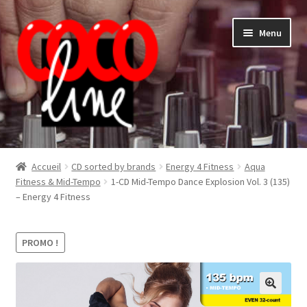
Aller
Aller
Menu
à
au
la
contenu
navigation
Shop
Accueil
CD sorted by brands
Energy 4 Fitness
Aqua
Fitness & Mid-Tempo
1-CD Mid-Tempo Dance Explosion Vol. 3 (135)
– Energy 4 Fitness
PROMO !