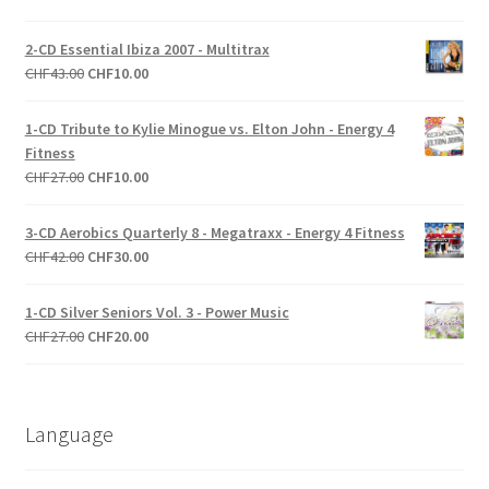
prix
prix
initial
actuel
2-CD Essential Ibiza 2007 - Multitrax
était :
est :
Le
Le
CHF
43.00
CHF
10.00
CHF27.00.
CHF10.00.
prix
prix
initial
actuel
1-CD Tribute to Kylie Minogue vs. Elton John - Energy 4
était :
est :
Fitness
CHF43.00.
CHF10.00.
Le
Le
CHF
27.00
CHF
10.00
prix
prix
initial
actuel
3-CD Aerobics Quarterly 8 - Megatraxx - Energy 4 Fitness
était :
est :
Le
Le
CHF
42.00
CHF
30.00
CHF27.00.
CHF10.00.
prix
prix
initial
actuel
1-CD Silver Seniors Vol. 3 - Power Music
était :
est :
Le
Le
CHF
27.00
CHF
20.00
CHF42.00.
CHF30.00.
prix
prix
initial
actuel
était :
est :
Language
CHF27.00.
CHF20.00.