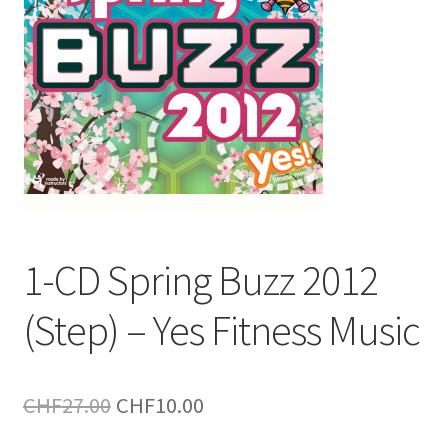
1-CD Spring Buzz 2012
(Step) – Yes Fitness Music
Le
Le
CHF
27.00
CHF
10.00
prix
prix