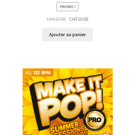
PROMO !
Le
Le
CHF
27.00
CHF
10.00
prix
prix
initial
actuel
Ajouter au panier
était :
est :
CHF27.00.
CHF10.00.