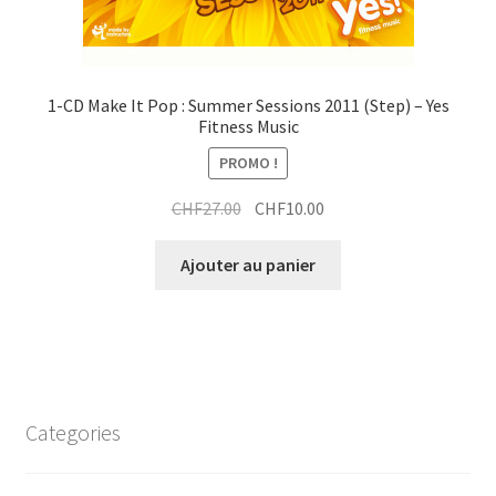
1-CD Make It Pop : Summer Sessions 2011 (Step) – Yes
Fitness Music
PROMO !
Le
Le
CHF
27.00
CHF
10.00
prix
prix
initial
actuel
Ajouter au panier
était :
est :
CHF27.00.
CHF10.00.
Categories