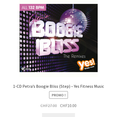
i
r
x
t
a
t
i
r
t
a
i
t
1-CD Petra’s Boogie Bliss (Step) – Yes Fitness Music
PROMO !
Le
Le
CHF
27.00
CHF
10.00
prix
prix