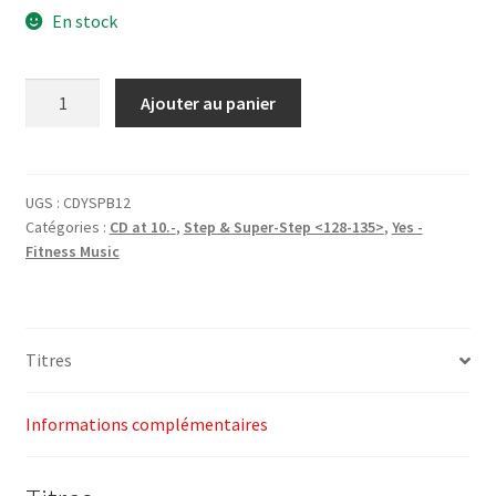
En stock
initial
actuel
était :
est :
quantité
Ajouter au panier
CHF27.00.
CHF10.00.
de
1-
CD
Spring
UGS :
CDYSPB12
Catégories :
CD at 10.-
,
Step & Super-Step <128-135>
,
Yes -
Buzz
Fitness Music
2012
(Step)
-
Yes
Titres
Fitness
Music
Informations complémentaires