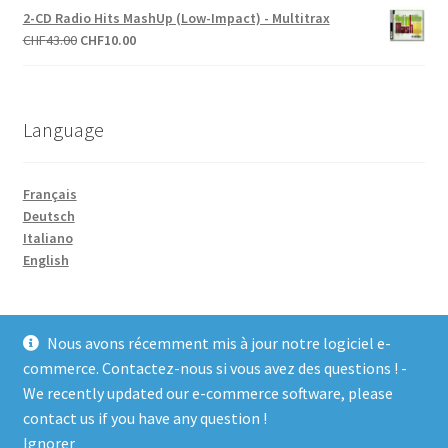
initial
actuel
2-CD Radio Hits MashUp (Low-Impact) - Multitrax
était :
est :
Le
Le
CHF
43.00
CHF
10.00
CHF27.00.
CHF10.00.
prix
prix
initial
actuel
était :
est :
Language
CHF43.00.
CHF10.00.
Français
Deutsch
Italiano
English
Nous avons récemment mis à jour notre logiciel e-
commerce. Contactez-nous si vous avez des questions ! -
We recently updated our e-commerce software, please
© COCO-line 2026
contact us if you have any question !
Conditions d’utilisation
Built with WooCommerce
.
Ignorer