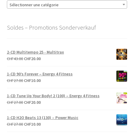
Sélectionner une catégorie
Soldes – Promotions Sonderverkauf
2-CD Multitempo 25 - Multitrax
Le
Le
CHF
43.00
CHF
20.00
prix
prix
initial
actuel
1-CD 90’s Forever – Energy 4 Fitness
était :
est :
Le
Le
CHF
27.00
CHF
10.00
CHF43.00.
CHF20.00.
prix
prix
initial
actuel
1-CD Tune Up Your Body! 2 (100) – Energy 4 Fitness
était :
est :
Le
Le
CHF
27.00
CHF
20.00
CHF27.00.
CHF10.00.
prix
prix
initial
actuel
1-CD H2O Beats 13 (130) – Power Music
était :
est :
Le
Le
CHF
27.00
CHF
10.00
CHF27.00.
CHF20.00.
prix
prix