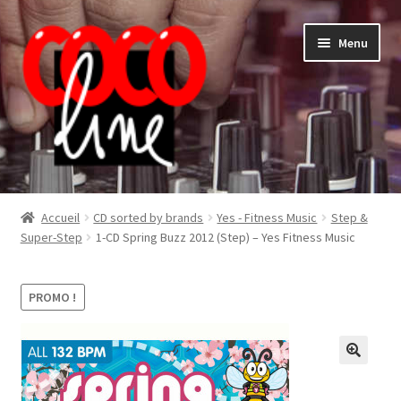
Aller
Aller
Menu
à
au
la
contenu
navigation
Shop
Accueil
CD sorted by brands
Yes - Fitness Music
Step &
Super-Step
1-CD Spring Buzz 2012 (Step) – Yes Fitness Music
PROMO !