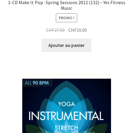
1-CD Make It Pop : Spring Sessions 2012 (132) – Yes Fitness
Music
PROMO !
Le
Le
CHF
27.00
CHF
10.00
prix
prix
initial
actuel
Ajouter au panier
était :
est :
CHF27.00.
CHF10.00.