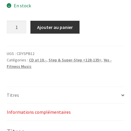
En stock
initial
actuel
était :
est :
quantité
Ajouter au panier
CHF27.00.
CHF10.00.
de
1-
CD
Spring
UGS :
CDYSPB12
Catégories :
CD at 10.-
,
Step & Super-Step <128-135>
,
Yes -
Buzz
Fitness Music
2012
(Step)
-
Yes
Titres
Fitness
Music
Informations complémentaires