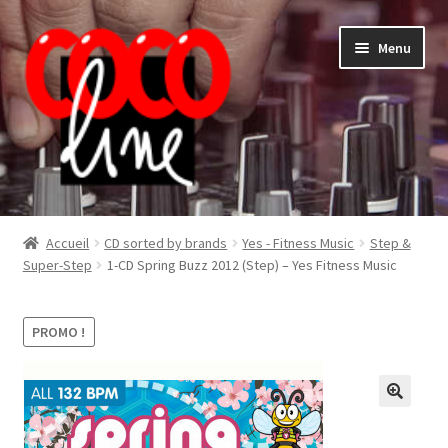
Aller
Aller
Menu
à
au
la
contenu
navigation
Shop
Accueil
CD sorted by brands
Yes - Fitness Music
Step &
Super-Step
1-CD Spring Buzz 2012 (Step) – Yes Fitness Music
PROMO !