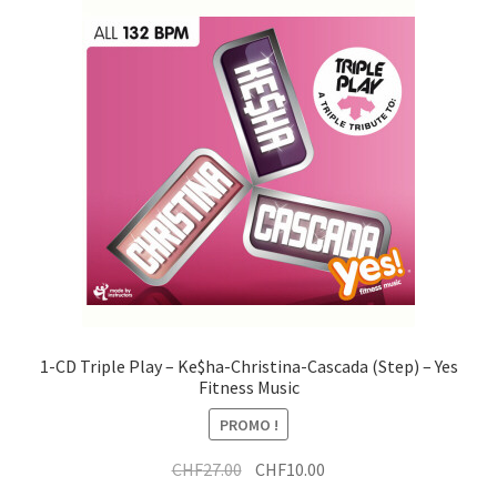
i
r
x
t
a
t
i
r
t
a
i
t
1-CD Triple Play – Ke$ha-Christina-Cascada (Step) – Yes
Fitness Music
PROMO !
Le
Le
CHF
27.00
CHF
10.00
prix
prix