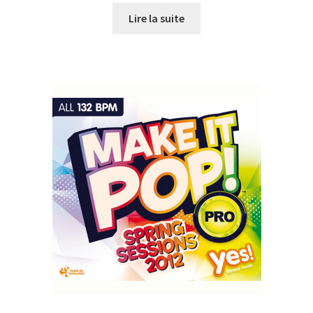
initial
actuel
Lire la suite
était :
est :
CHF27.00.
CHF10.00.