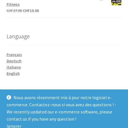
était :
est :
Fitness
CHF27.00.
CHF20.00.
Le
Le
CHF
27.00
CHF
10.00
prix
prix
initial
actuel
était :
est :
Language
CHF27.00.
CHF10.00.
Français
Deutsch
Italiano
English
Nous avons récemment mis à jour notre logiciel e-
commerce. Contactez-nous si vous avez des questions ! -
We recently updated our e-commerce software, please
© COCO-line 2026
contact us if you have any question !
Conditions d’utilisation
Built with WooCommerce
.
Ignorer