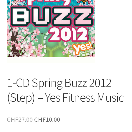
1-CD Spring Buzz 2012
(Step) – Yes Fitness Music
Le
Le
CHF
27.00
CHF
10.00
prix
prix