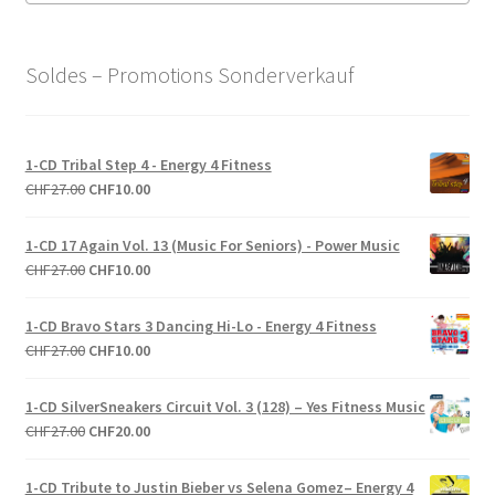
Soldes – Promotions Sonderverkauf
1-CD Tribal Step 4 - Energy 4 Fitness
Le
Le
CHF
27.00
CHF
10.00
prix
prix
initial
actuel
1-CD 17 Again Vol. 13 (Music For Seniors) - Power Music
était :
est :
Le
Le
CHF
27.00
CHF
10.00
CHF27.00.
CHF10.00.
prix
prix
initial
actuel
1-CD Bravo Stars 3 Dancing Hi-Lo - Energy 4 Fitness
était :
est :
Le
Le
CHF
27.00
CHF
10.00
CHF27.00.
CHF10.00.
prix
prix
initial
actuel
1-CD SilverSneakers Circuit Vol. 3 (128) – Yes Fitness Music
était :
est :
Le
Le
CHF
27.00
CHF
20.00
CHF27.00.
CHF10.00.
prix
prix
initial
actuel
1-CD Tribute to Justin Bieber vs Selena Gomez– Energy 4