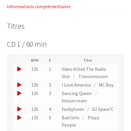
Informations complémentaires
Titres
CD 1 / 60 min
(
BPM
#
Titre
(
N
J
135
1
Video Killed The Radio
L
u
i
o
Star
/
Trancemission
m
e
u
é
J
135
2
I Love America
/
MC Boy
n
r
e
o
v
J
135
3
Dancing Queen
/
o
r
e
u
o
Housecream
d
r
u
e
e
u
J
135
4
Funkytown
/
DJ Space'C
s
n
p
r
e
l
o
J
135
5
Bad Girls
/
Plaza
i
e
u
'
r
u
o
s
People
x
e
n
u
e
t