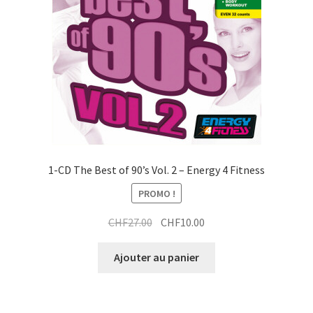
1-CD The Best of 90’s Vol. 2 – Energy 4 Fitness
PROMO !
Le
Le
CHF
27.00
CHF
10.00
prix
prix
initial
actuel
Ajouter au panier
était :
est :
CHF27.00.
CHF10.00.