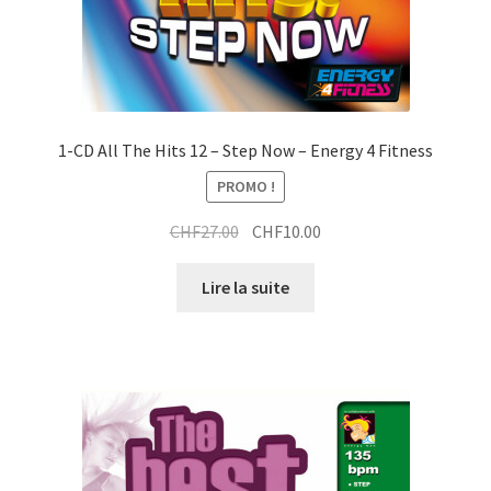
1-CD All The Hits 12 – Step Now – Energy 4 Fitness
PROMO !
Le
Le
CHF
27.00
CHF
10.00
prix
prix
initial
actuel
Lire la suite
était :
est :
CHF27.00.
CHF10.00.