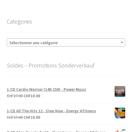
Categories
Sélectionner une catégorie
Soldes – Promotions Sonderverkauf
1-CD Cardio Warrior (140-150) - Power Music
Le
Le
CHF
27.00
CHF
10.00
prix
prix
initial
actuel
1-CD All The Hits 12 - Step Now - Energy 4 Fitness
était :
est :
Le
Le
CHF
27.00
CHF
10.00
CHF27.00.
CHF10.00.
prix
prix
initial
actuel