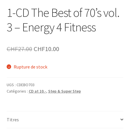
1-CD The Best of 70’s vol.
3 – Energy 4 Fitness
Le
Le
CHF
27.00
CHF
10.00
prix
prix
Rupture de stock
initial
actuel
était :
est :
UGS :
CDEBO703
CHF27.00.
CHF10.00.
Catégories :
CD at 10.-
,
Step & Super Step
Titres