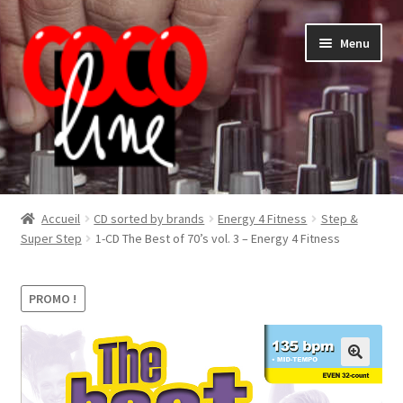
Aller
Aller
Menu
à
au
la
contenu
navigation
Shop
Accueil
CD sorted by brands
Energy 4 Fitness
Step &
Super Step
1-CD The Best of 70’s vol. 3 – Energy 4 Fitness
PROMO !