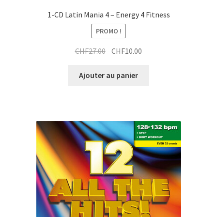
1-CD Latin Mania 4 – Energy 4 Fitness
PROMO !
Le
Le
CHF
27.00
CHF
10.00
prix
prix
initial
actuel
Ajouter au panier
était :
est :
CHF27.00.
CHF10.00.