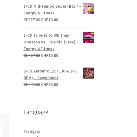
initial
actuel
1-CD Mid-Tempo Super Hits 4 –
était :
est :
Energy 4 Fitness
CHF27.00.
CHF20.00.
Le
Le
CHF
27.00
CHF
10.00
prix
prix
initial
actuel
1-CD Tribute to Whitney
était :
est :
Houston vs. Flo Rida (Step) -
CHF27.00.
CHF10.00.
Energy 4 Fitness
Le
Le
CHF
27.00
CHF
10.00
prix
prix
initial
actuel
2-CD Aeromix 125 (130 & 140
était :
est :
BPM) – Swedebeat
CHF27.00.
CHF10.00.
Le
Le
CHF
43.00
CHF
30.00
prix
prix
initial
actuel
était :
est :
Language
CHF43.00.
CHF30.00.
Français