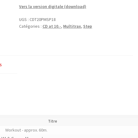
Top
Vers la version digitale (download)
20
UGS :
CDT20PMSP18
Popmix
Catégories :
CD at 10.-
,
Multitrax
,
Step
Spring
2018
(Step)
–
Multitrax
s
Titre
Workout - approx. 60m.