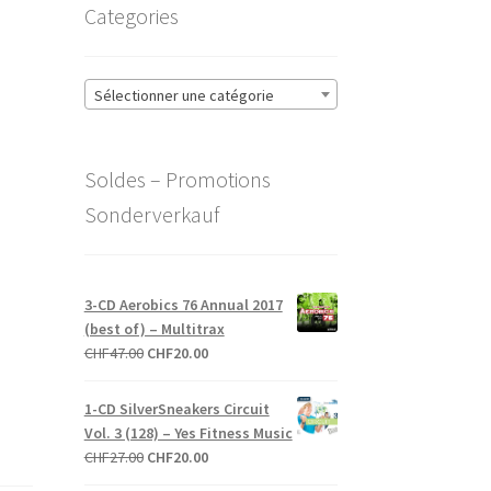
Categories
Sélectionner une catégorie
Soldes – Promotions
Sonderverkauf
3-CD Aerobics 76 Annual 2017
(best of) – Multitrax
Le
Le
CHF
47.00
CHF
20.00
prix
prix
initial
actuel
1-CD SilverSneakers Circuit
était :
est :
Vol. 3 (128) – Yes Fitness Music
CHF47.00.
CHF20.00.
Le
Le
CHF
27.00
CHF
20.00
prix
prix