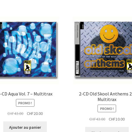
-CD Aqua Vol. 7 – Multitrax
2-CD Old Skool Anthems 2
Multitrax
PROMO !
PROMO !
Le
Le
CHF
43.00
CHF
20.00
Le
Le
CHF
43.00
CHF
10.00
prix
prix
prix
prix
initial
actuel
Ajouter au panier
initial
actu