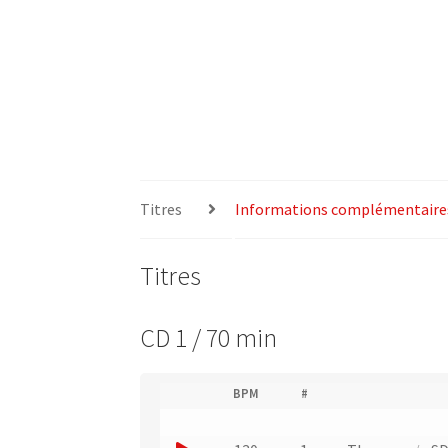
Titres
Informations complémentaire
Titres
CD 1 / 70 min
(
BPM
#
(
N
L
u
i