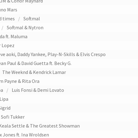
JM & Conor Maynard
uno Mars
d times
/
Softmal
/
Softmal & Nytron
ida ft. Maluma
r Lopez
ve aoki, Daddy Yankee, Play-N-Skills & Elvis Crespo
ean Paul & David Guetta ft. Becky G.
The Weeknd & Kendrick Lamar
m Payne & Rita Ora
pa
/
Luis Fonsi & Demi Lovato
Lipa
Sigrid
Sofi Tukker
Keala Settle & The Greatest Showman
x Jones ft. Ina Wroldsen