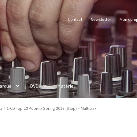
Contact
Newsletter
Mon com
arque
DVD
Matériel
p
1-CD Top 20 Popmix Spring 2018 (Step) – Multitrax