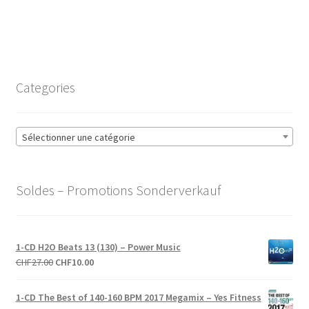
CHF43.00.
CHF10.00.
Categories
Sélectionner une catégorie
Soldes – Promotions Sonderverkauf
1-CD H2O Beats 13 (130) – Power Music
Le
Le
CHF
27.00
CHF
10.00
prix
prix
initial
actuel
1-CD The Best of 140-160 BPM 2017 Megamix – Yes Fitness
était :
est :