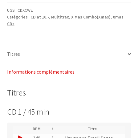
CD
XMas
UGS :
CDXCW2
Catégories :
CD at 10.-
,
Multitrax
,
X Mas Combo(Xmas)
,
Xmas
Combo
CDs
Workout
2
Multitrax
Titres
Informations complémentaires
Titres
CD 1 / 45 min
(
BPM
#
Titre
(
N
J
140
1
I'm gonna Email Santa
L