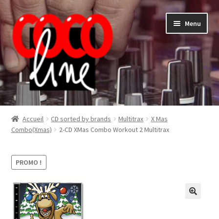
Aller
Aller
Menu
à
au
la
contenu
navigation
Shop
Accueil
CD sorted by brands
Multitrax
X Mas
Combo(Xmas)
2-CD XMas Combo Workout 2 Multitrax
PROMO !