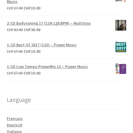
Music
CHF27.00.
CHF10.00.
Le
Le
CHF
27.00
CHF
10.00
prix
prix
initial
actuel
2-CD Bodytoning 17 (124-128 BPM) – Multitrax
était :
est :
Le
Le
CHF
43.00
CHF
30.00
CHF27.00.
CHF10.00.
prix
prix
initial
actuel
1-CD Best Of 2017 (132) – Power Music
était :
est :
Le
Le
CHF
27.00
CHF
10.00
CHF43.00.
CHF30.00.
prix
prix
initial
actuel
1-CD Low Tempo PowerMix 13 – Power Music
était :
est :
Le
Le
CHF
27.00
CHF
10.00
CHF27.00.
CHF10.00.
prix
prix
initial
actuel
était :
est :
Language
CHF27.00.
CHF10.00.
Français
Deutsch
Italiano