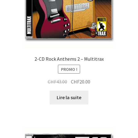
2-CD Rock Anthems 2 – Multitrax
PROMO !
Le
Le
CHF
43.00
CHF
20.00
prix
prix
initial
actuel
Lire la suite
était :
est :
CHF43.00.
CHF20.00.