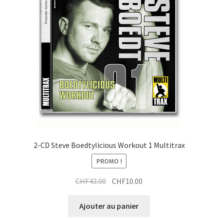
2-CD Steve Boedtylicious Workout 1 Multitrax
PROMO !
Le
Le
CHF
43.00
CHF
10.00
prix
prix
initial
actuel
Ajouter au panier
était :
est :