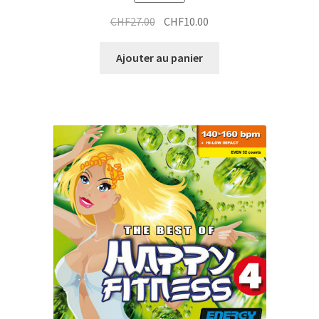
Le
Le
CHF
27.00
CHF
10.00
prix
prix
initial
actuel
Ajouter au panier
était :
est :
CHF27.00.
CHF10.00.