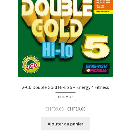
t
a
t
i
r
t
a
i
t
2-CD Double Gold Hi-Lo 5 – Energy 4 Fitness
PROMO !
Le
Le
CHF
39.00
CHF
10.00
prix
prix
initial
actuel
Ajouter au panier
était :
est :