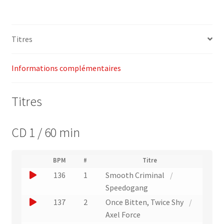
18
–
Megatraxx
Titres
–
Energy
4
Informations complémentaires
Fitness
Titres
CD 1 / 60 min
(
BPM
#
Titre
(
N
J
136
1
Smooth Criminal
/
L
u
i
o
Speedogang
m
e
u
é
J
137
2
Once Bitten, Twice Shy
/
n
r
e
o
Axel Force
v
o