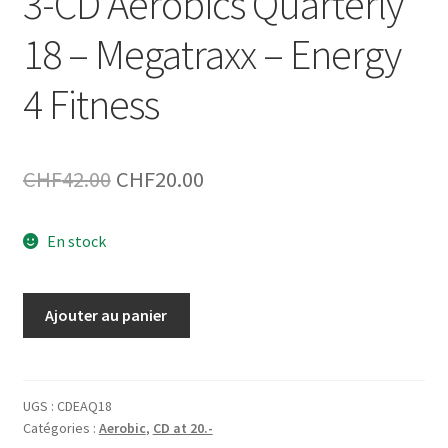
3-CD Aerobics Quarterly
18 – Megatraxx – Energy
4 Fitness
Le
Le
CHF
42.00
CHF
20.00
prix
prix
En stock
initial
actuel
était :
est :
quantité
Ajouter au panier
CHF42.00.
CHF20.00.
de
3-
CD
Aerobics
UGS :
CDEAQ18
Catégories :
Aerobic
,
CD at 20.-
Quarterly