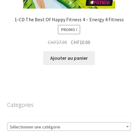
1-CD The Best Of Happy Fitness 4 – Energy 4 Fitness
PROMO !
Le
Le
CHF
27.00
CHF
10.00
prix
prix
initial
actuel
Ajouter au panier
était :
est :
CHF27.00.
CHF10.00.
Categories
Sélectionner une catégorie