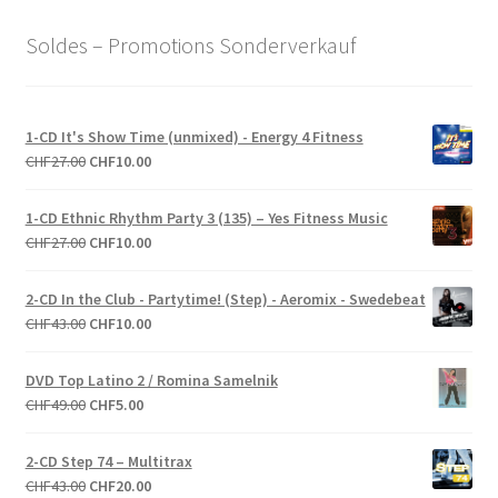
Soldes – Promotions Sonderverkauf
1-CD It's Show Time (unmixed) - Energy 4 Fitness
Le
Le
CHF
27.00
CHF
10.00
prix
prix
initial
actuel
1-CD Ethnic Rhythm Party 3 (135) – Yes Fitness Music
était :
est :
Le
Le
CHF
27.00
CHF
10.00
CHF27.00.
CHF10.00.
prix
prix
initial
actuel
2-CD In the Club - Partytime! (Step) - Aeromix - Swedebeat
était :
est :
Le
Le
CHF
43.00
CHF
10.00
CHF27.00.
CHF10.00.
prix
prix
initial
actuel
DVD Top Latino 2 / Romina Samelnik
était :
est :
Le
Le
CHF
49.00
CHF
5.00
CHF43.00.
CHF10.00.
prix
prix
initial
actuel
2-CD Step 74 – Multitrax
était :
est :
Le
Le
CHF
43.00
CHF
20.00