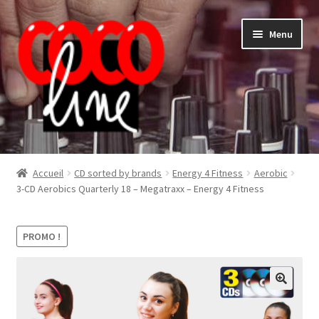
Aller
Aller
Menu
à
au
la
contenu
navigation
Shop
Accueil
CD sorted by brands
Energy 4 Fitness
Aerobic
3-CD Aerobics Quarterly 18 – Megatraxx – Energy 4 Fitness
PROMO !