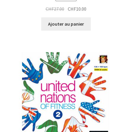
Le
Le
CHF
27.00
CHF
10.00
prix
prix
initial
actuel
Ajouter au panier
était :
est :
CHF27.00.
CHF10.00.