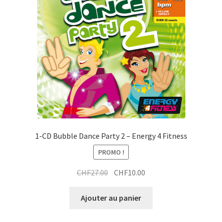
t
a
t
i
r
t
a
i
t
1-CD Bubble Dance Party 2 – Energy 4 Fitness
PROMO !
Le
Le
CHF
27.00
CHF
10.00
prix
prix
initial
actuel
Ajouter au panier
était :
est :
CHF27.00.
CHF10.00.