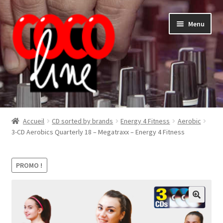
Aller
Aller
Menu
à
au
la
contenu
navigation
Shop
Accueil
CD sorted by brands
Energy 4 Fitness
Aerobic
3-CD Aerobics Quarterly 18 – Megatraxx – Energy 4 Fitness
PROMO !