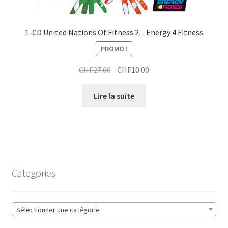
1-CD United Nations Of Fitness 2 – Energy 4 Fitness
PROMO !
Le
Le
CHF
27.00
CHF
10.00
prix
prix
initial
actuel
Lire la suite
était :
est :
CHF27.00.
CHF10.00.
Categories
Sélectionner une catégorie