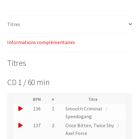
18
–
Megatraxx
Titres
–
Energy
4
Informations complémentaires
Fitness
Titres
CD 1 / 60 min
(
BPM
#
Titre
(
N
J
136
1
Smooth Criminal
/
L
u
i
o
Speedogang
m
e
u
é
J
137
2
Once Bitten, Twice Shy
/
n
r
e
o
Axel Force
v
o