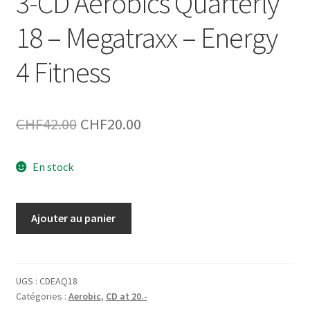
3-CD Aerobics Quarterly
18 – Megatraxx – Energy
4 Fitness
Le
Le
CHF
42.00
CHF
20.00
prix
prix
En stock
initial
actuel
était :
est :
quantité
Ajouter au panier
CHF42.00.
CHF20.00.
de
3-
CD
Aerobics
UGS :
CDEAQ18
Catégories :
Aerobic
,
CD at 20.-
Quarterly