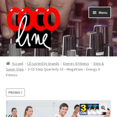
Aller
Aller
Menu
à
au
la
contenu
navigation
Shop
Accueil
CD sorted by brands
Energy 4 Fitness
Step &
Super Step
3-CD Step Quarterly 10 – Megatraxx – Energy 4
Fitness
PROMO !