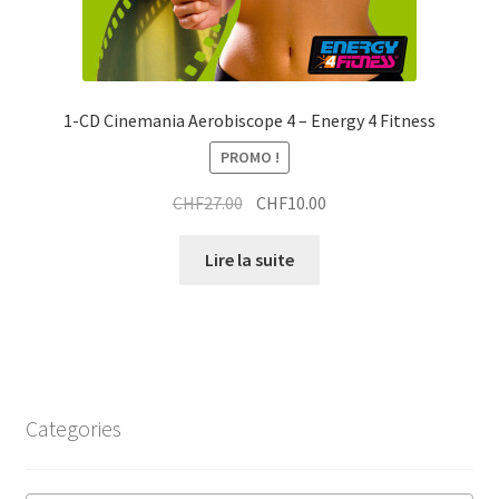
1-CD Cinemania Aerobiscope 4 – Energy 4 Fitness
PROMO !
Le
Le
CHF
27.00
CHF
10.00
prix
prix
initial
actuel
Lire la suite
était :
est :
CHF27.00.
CHF10.00.
Categories