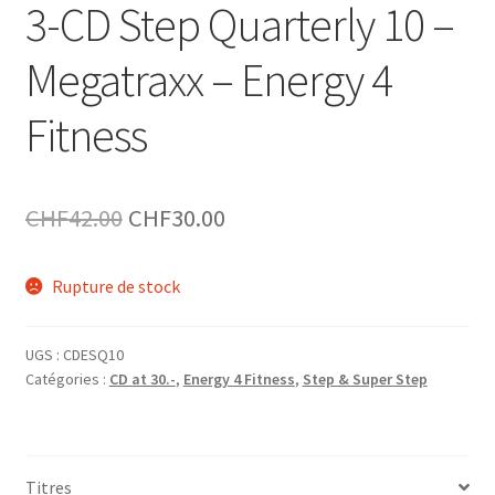
3-CD Step Quarterly 10 –
Megatraxx – Energy 4
Fitness
Le
Le
CHF
42.00
CHF
30.00
prix
prix
Rupture de stock
initial
actuel
était :
est :
UGS :
CDESQ10
CHF42.00.
CHF30.00.
Catégories :
CD at 30.-
,
Energy 4 Fitness
,
Step & Super Step
Titres