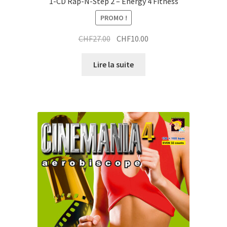
1-CD Rap-N-Step 2 – Energy 4 Fitness
PROMO !
Le
Le
CHF
27.00
CHF
10.00
prix
prix
initial
actuel
Lire la suite
était :
est :
CHF27.00.
CHF10.00.