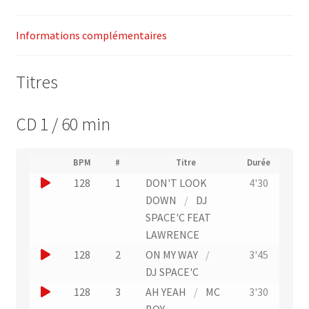
Informations complémentaires
Titres
CD 1 / 60 min
(
BPM
#
Titre
Durée
(
N
J
128
1
DON'T LOOK
4'30
L
u
i
o
DOWN
/
DJ
m
e
u
SPACE'C FEAT
é
n
r
e
LAWRENCE
v
o
r
e
J
128
2
ON MY WAY
/
3'45
d
r
u
o
DJ SPACE'C
e
s
n
p
u
J
128
3
AH YEAH
/
MC
3'30
l
i
e
e
'
o