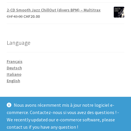
prix
prix
initial
actuel
2-CD Smooth Jazz ChillOut (divers BPM) – Multitrax
était :
est :
Le
Le
CHF
43.00
CHF
20.00
CHF27.00.
CHF10.00.
prix
prix
initial
actuel
était :
est :
Language
CHF43.00.
CHF20.00.
Français
Deutsch
Italiano
English
Nous avons récemment mis à jour notre logiciel e-
commerce. Contactez-nous si vous avez des questions ! -
We recently updated our e-commerce software, please
© COCO-line 2026
contact us if you have any question !
Conditions d’utilisation
Built with WooCommerce
.