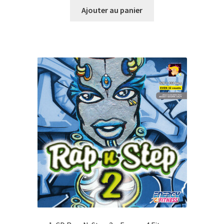
initial
actuel
Ajouter au panier
était :
est :
CHF27.00.
CHF10.00.