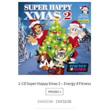
a
e
i
x
t
t
r
a
i
t
1-CD Super Happy Xmas 2 – Energy 4 Fitness
PROMO !
Le
Le
CHF
27.00
CHF
10.00
prix
prix