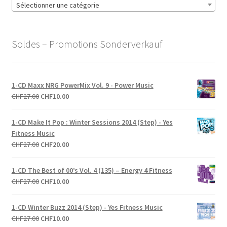
Sélectionner une catégorie
Soldes – Promotions Sonderverkauf
1-CD Maxx NRG PowerMix Vol. 9 - Power Music
Le
Le
CHF
27.00
CHF
10.00
prix
prix
initial
actuel
1-CD Make It Pop : Winter Sessions 2014 (Step) - Yes
était :
est :
Fitness Music
CHF27.00.
CHF10.00.
Le
Le
CHF
27.00
CHF
20.00
prix
prix
initial
actuel
1-CD The Best of 00’s Vol. 4 (135) – Energy 4 Fitness
était :
est :
Le
Le
CHF
27.00
CHF
10.00
CHF27.00.
CHF20.00.
prix
prix
initial
actuel
1-CD Winter Buzz 2014 (Step) - Yes Fitness Music
était :
est :
Le
Le
CHF
27.00
CHF
10.00
CHF27.00.
CHF10.00.