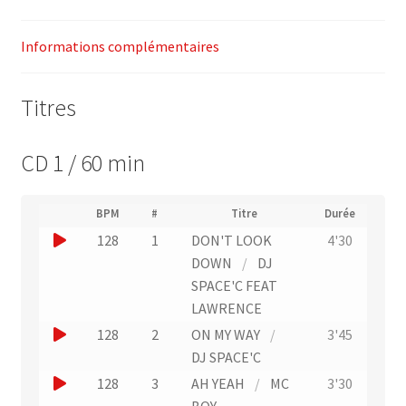
Informations complémentaires
Titres
CD 1 / 60 min
(
BPM
#
Titre
Durée
(
N
J
128
1
DON'T LOOK
4'30
L
u
i
o
DOWN
/
DJ
m
e
u
SPACE'C FEAT
é
n
r
e
LAWRENCE
v
o
r
e
J
128
2
ON MY WAY
/
3'45
d
r
u
o
DJ SPACE'C
e
s
n
p
u
J
128
3
AH YEAH
/
MC
3'30
l
i
e
e
'
o