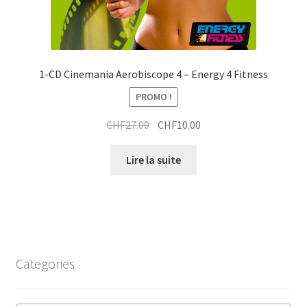
1-CD Cinemania Aerobiscope 4 – Energy 4 Fitness
PROMO !
Le
Le
CHF
27.00
CHF
10.00
prix
prix
initial
actuel
Lire la suite
était :
est :
CHF27.00.
CHF10.00.
Categories