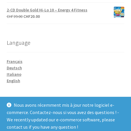
prix
prix
initial
actuel
2-CD Double Gold Hi-Lo 10 – Energy 4 Fitness
était :
est :
Le
Le
CHF
39.00
CHF
20.00
CHF27.00.
CHF20.00.
prix
prix
initial
actuel
était :
est :
Language
CHF39.00.
CHF20.00.
Français
Deutsch
Italiano
English
Nous avons récemment mis à jour notre logiciel e-
commerce. Contactez-nous si vous avez des questions ! -
We recently updated our e-commerce software, please
© COCO-line 2026
contact us if you have any question !
Conditions d’utilisation
Built with WooCommerce
.