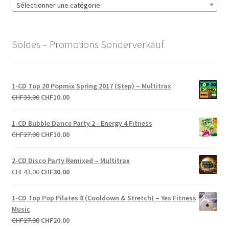
Sélectionner une catégorie
Soldes – Promotions Sonderverkauf
1-CD Top 20 Popmix Spring 2017 (Step) – Multitrax
Le
Le
CHF
33.00
CHF
10.00
prix
prix
initial
actuel
1-CD Bubble Dance Party 2 - Energy 4 Fitness
était :
est :
Le
Le
CHF
27.00
CHF
10.00
CHF33.00.
CHF10.00.
prix
prix
initial
actuel
2-CD Disco Party Remixed – Multitrax
était :
est :
Le
Le
CHF
43.00
CHF
30.00
CHF27.00.
CHF10.00.
prix
prix
initial
actuel
1-CD Top Pop Pilates 8 (Cooldown & Stretch) – Yes Fitness
était :
est :
Music
CHF43.00.
CHF30.00.
Le
Le
CHF
27.00
CHF
20.00