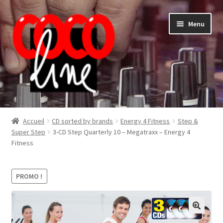
Aller
Aller
Menu
à
au
la
contenu
navigation
Shop
Accueil
CD sorted by brands
Energy 4 Fitness
Step &
Super Step
3-CD Step Quarterly 10 – Megatraxx – Energy 4
Fitness
PROMO !