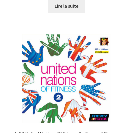
initial
actuel
Lire la suite
était :
est :
CHF27.00.
CHF10.00.