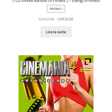
1-CD United Nations Of Fitness 2 – Energy 4 Fitness
PROMO !
Le
Le
CHF
27.00
CHF
10.00
prix
prix
initial
actuel
Lire la suite
était :
est :
CHF27.00.
CHF10.00.