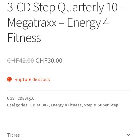
3-CD Step Quarterly 10 –
Megatraxx – Energy 4
Fitness
Le
Le
CHF
42.00
CHF
30.00
prix
prix
Rupture de stock
initial
actuel
était :
est :
UGS :
CDESQ10
CHF42.00.
CHF30.00.
Catégories :
CD at 30.-
,
Energy 4 Fitness
,
Step & Super Step
Titres