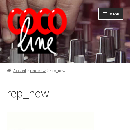
Aller
Aller
Menu
à
au
la
contenu
navigation
Shop
Accueil
rep_new
rep_new
rep_new