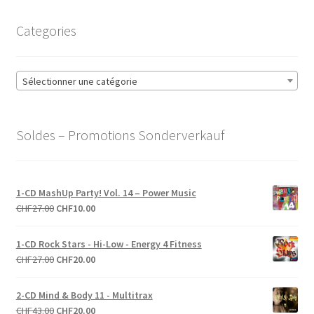
Categories
Sélectionner une catégorie
Soldes – Promotions Sonderverkauf
1-CD MashUp Party! Vol. 14 – Power Music
Le
Le
CHF
27.00
CHF
10.00
prix
prix
initial
actuel
1-CD Rock Stars - Hi-Low - Energy 4 Fitness
était :
est :
Le
Le
CHF
27.00
CHF
20.00
CHF27.00.
CHF10.00.
prix
prix
initial
actuel
2-CD Mind & Body 11 - Multitrax
était :
est :
Le
Le
CHF
43.00
CHF
20.00