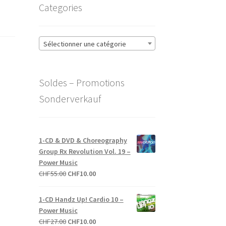
Categories
Sélectionner une catégorie
Soldes – Promotions
Sonderverkauf
1-CD & DVD & Choreography
Group Rx Revolution Vol. 19 –
Power Music
Le
Le
CHF
55.00
CHF
10.00
prix
prix
initial
actuel
1-CD Handz Up! Cardio 10 –
était :
est :
Power Music
CHF55.00.
CHF10.00.
Le
Le
CHF
27.00
CHF
10.00