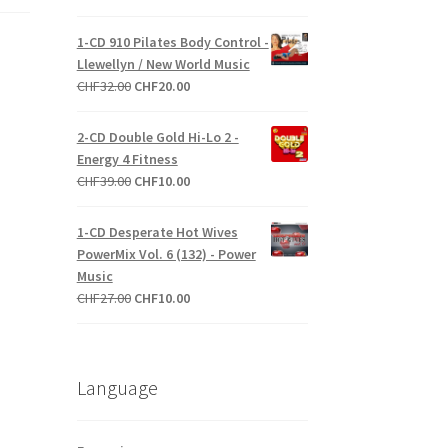
prix
prix
initial
actuel
1-CD 910 Pilates Body Control -
était :
est :
Llewellyn / New World Music
CHF27.00.
CHF10.00.
Le
Le
CHF
32.00
CHF
20.00
prix
prix
initial
actuel
2-CD Double Gold Hi-Lo 2 -
était :
est :
Energy 4 Fitness
CHF32.00.
CHF20.00.
Le
Le
CHF
39.00
CHF
10.00
prix
prix
initial
actuel
1-CD Desperate Hot Wives
était :
est :
PowerMix Vol. 6 (132) - Power
CHF39.00.
CHF10.00.
Music
Le
Le
CHF
27.00
CHF
10.00
prix
prix
initial
actuel
était :
est :
Language
CHF27.00.
CHF10.00.