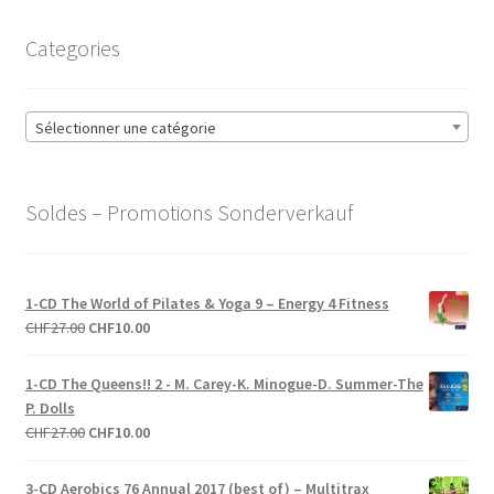
Categories
Sélectionner une catégorie
Soldes – Promotions Sonderverkauf
1-CD The World of Pilates & Yoga 9 – Energy 4 Fitness
Le
Le
CHF
27.00
CHF
10.00
prix
prix
initial
actuel
1-CD The Queens!! 2 - M. Carey-K. Minogue-D. Summer-The
était :
est :
P. Dolls
CHF27.00.
CHF10.00.
Le
Le
CHF
27.00
CHF
10.00
prix
prix
initial
actuel
3-CD Aerobics 76 Annual 2017 (best of) – Multitrax