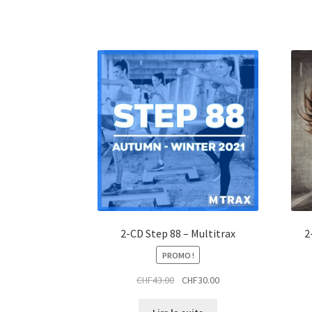
2-CD Step 88 – Multitrax
2
PROMO !
Le
Le
CHF
43.00
CHF
30.00
prix
prix
initial
actuel