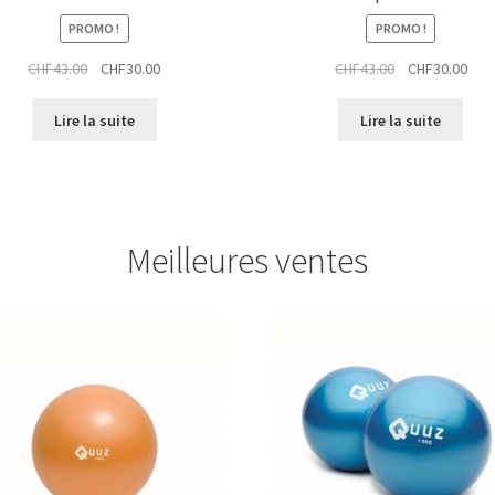
PROMO !
PROMO !
Le
Le
Le
Le
CHF
43.00
CHF
30.00
CHF
43.00
CHF
30.00
prix
prix
prix
prix
initial
actuel
initial
actu
Lire la suite
Lire la suite
était :
est :
était :
est :
CHF43.00.
CHF30.00.
CHF43.00.
CHF3
Meilleures ventes