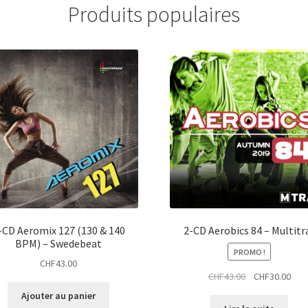
Produits populaires
-CD Aeromix 127 (130 & 140
2-CD Aerobics 84 – Multitr
BPM) – Swedebeat
PROMO !
CHF
43.00
Le
Le
CHF
43.00
CHF
30.00
prix
prix
Ajouter au panier
initial
actu