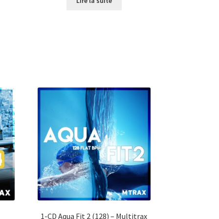
Lire la suite
était :
est :
0.00.
CHF43.00.
CHF30.00.
1-CD Aqua Fit 2 (128) – Multitrax