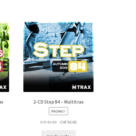
ax
2-CD Step 84 – Multitrax
PROMO !
Le
Le
CHF
43.00
CHF
30.00
prix
prix
el
initial
actuel