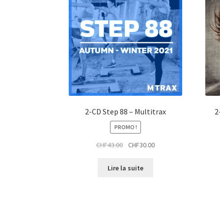
2-CD Step 88 – Multitrax
2
PROMO !
Le
Le
CHF
43.00
CHF
30.00
prix
prix
initial
actuel
Lire la suite
était :
est :
CHF43.00.
CHF30.00.