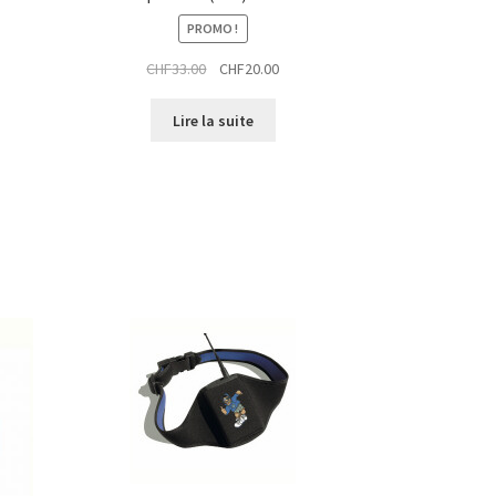
PROMO !
Le
Le
CHF
33.00
CHF
20.00
prix
prix
el
initial
actuel
Lire la suite
était :
est :
0.00.
CHF33.00.
CHF20.00.