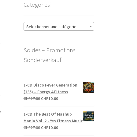
Categories
Sélectionner une catégorie
Soldes – Promotions
Sonderverkauf
1-CD Disco Fever Generation
(135) – Energy 4 Fitness
Le
Le
CHF
27.00
CHF
10.00
prix
prix
–
e
initial
actuel
1-CD The Best Of Mashup
était :
est :
Mania Vol. 2 - Yes Fitness Music
CHF27.00.
CHF10.00.
Le
Le
CHF
27.00
CHF
10.00
Le
0
prix
prix