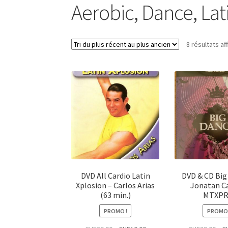
Aerobic, Dance, Lati
8 résultats af
DVD All Cardio Latin
DVD & CD Big
Xplosion – Carlos Arias
Jonatan C
(63 min.)
MTXP
PROMO !
PROMO 