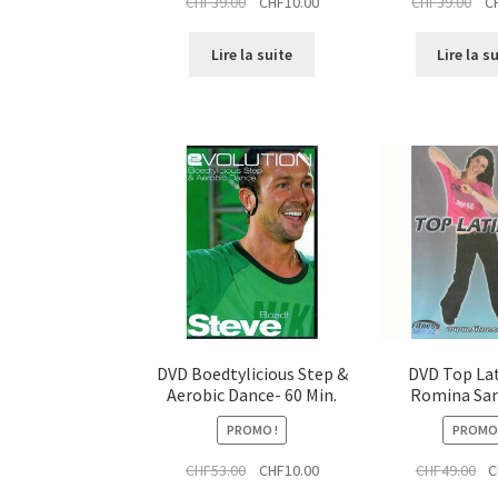
Le
Le
Le
CHF
39.00
CHF
10.00
CHF
39.00
C
prix
prix
pri
initial
actuel
init
Lire la suite
Lire la s
était :
est :
étai
CHF39.00.
CHF10.00.
CHF
DVD Boedtylicious Step &
DVD Top Lat
Aerobic Dance- 60 Min.
Romina Sa
PROMO !
PROMO 
Le
Le
Le
CHF
53.00
CHF
10.00
CHF
49.00
C
prix
prix
pri