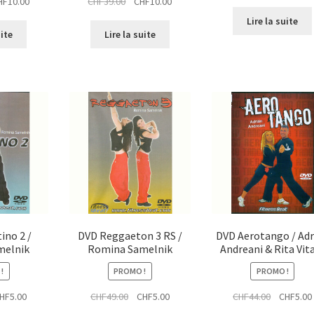
Le
Le
Le
HF
10.00
CHF
39.00
CHF
10.00
prix
x
prix
prix
prix
initial
Lire la suite
ial
actuel
initial
actuel
était :
uite
Lire la suite
t :
est :
était :
est :
CHF52.00.
39.00.
CHF10.00.
CHF39.00.
CHF10.00.
ino 2 /
DVD Reggaeton 3 RS /
DVD Aerotango / Adr
melnik
Romina Samelnik
Andreani & Rita Vit
!
PROMO !
PROMO !
Le
Le
Le
Le
HF
5.00
CHF
49.00
CHF
5.00
CHF
44.00
CHF
5.00
x
prix
prix
prix
prix