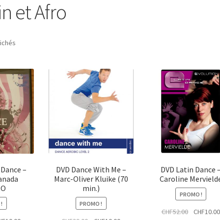
n et Afro
Trié
fichés
du
plus
récent
au
plus
ancien
 Dance –
DVD Dance With Me –
DVD Latin Dance 
anada
Marc-Oliver Kluike (70
Caroline Mervield
RO
min.)
PROMO !
!
PROMO !
Le
CHF
52.00
CHF
10.0