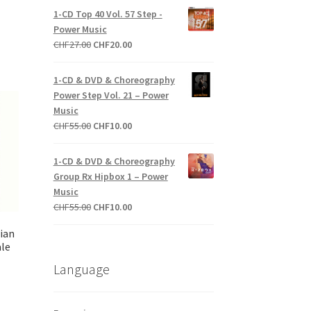
prix
initial
actuel
1-CD Top 40 Vol. 57 Step -
actuel
était :
est :
Power Music
est :
CHF27.00.
CHF10.00.
Le
Le
CHF
27.00
CHF
20.00
CHF10.00.
prix
prix
initial
actuel
1-CD & DVD & Choreography
était :
est :
Power Step Vol. 21 – Power
CHF27.00.
CHF20.00.
Music
Le
Le
CHF
55.00
CHF
10.00
prix
prix
initial
actuel
1-CD & DVD & Choreography
était :
est :
Group Rx Hipbox 1 – Power
CHF55.00.
CHF10.00.
Music
Le
Le
CHF
55.00
CHF
10.00
prix
prix
ian
initial
actuel
ale
était :
est :
Language
CHF55.00.
CHF10.00.
Le
prix