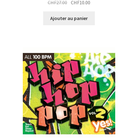
Le
Le
CHF
27.00
CHF
10.00
prix
prix
initial
actuel
Ajouter au panier
était :
est :
CHF27.00.
CHF10.00.