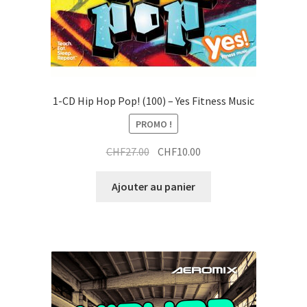
1-CD Hip Hop Pop! (100) – Yes Fitness Music
PROMO !
Le
Le
CHF
27.00
CHF
10.00
prix
prix
initial
actuel
Ajouter au panier
était :
est :
CHF27.00.
CHF10.00.