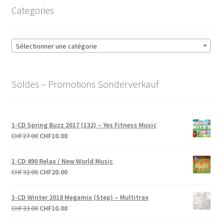
Categories
récent
au
plus
ancien
Sélectionner une catégorie
Soldes – Promotions Sonderverkauf
1-CD Spring Buzz 2017 (132) – Yes Fitness Music
Le
Le
CHF
27.00
CHF
10.00
prix
prix
initial
actuel
1-CD 490 Relax / New World Music
était :
est :
Le
Le
CHF
32.00
CHF
20.00
CHF27.00.
CHF10.00.
prix
prix
initial
actuel
1-CD Winter 2018 Megamix (Step) – Multitrax
était :
est :
Le
Le
CHF
33.00
CHF
10.00
CHF32.00.
CHF20.00.
prix
prix