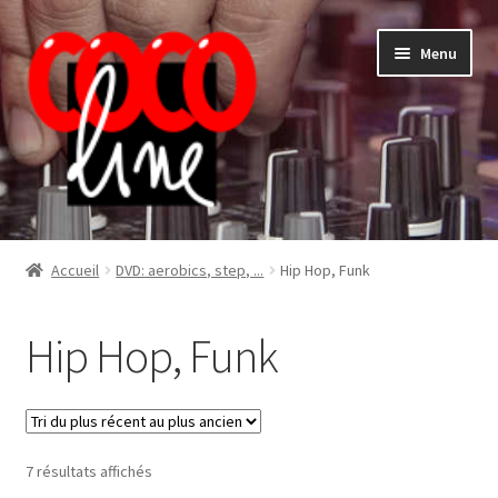
Aller
Aller
Menu
à
au
la
contenu
navigation
Shop
Accueil
DVD: aerobics, step, ...
Hip Hop, Funk
Hip Hop, Funk
Trié
7 résultats affichés
du