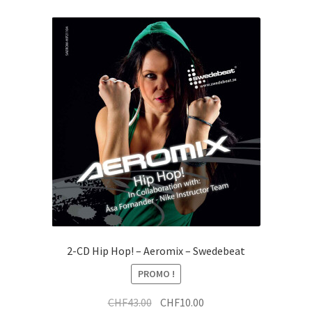
2-CD Hip Hop! – Aeromix – Swedebeat
PROMO !
Le
Le
CHF
43.00
CHF
10.00