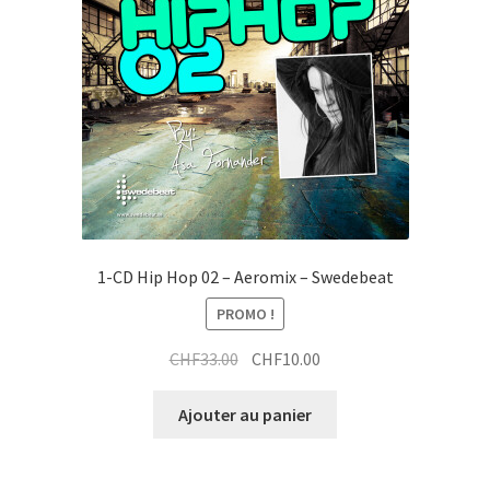
1-CD Hip Hop 02 – Aeromix – Swedebeat
PROMO !
Le
Le
CHF
33.00
CHF
10.00
prix
prix
initial
actuel
Ajouter au panier
était :
est :
CHF33.00.
CHF10.00.