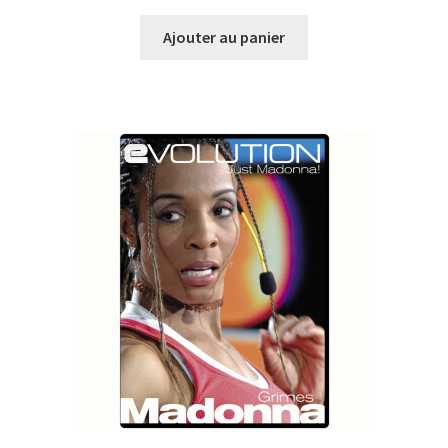
prix
prix
initial
actuel
Ajouter au panier
était :
est :
CHF43.00.
CHF10.00.