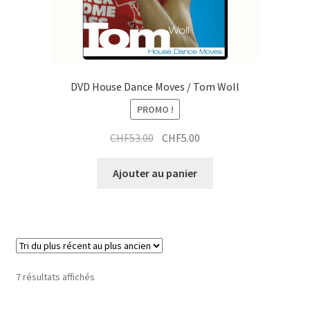
DVD House Dance Moves / Tom Woll
PROMO !
Le
Le
CHF
53.00
CHF
5.00
prix
prix
initial
actuel
Ajouter au panier
était :
est :
CHF53.00.
CHF5.00.
Trié
7 résultats affichés
du
plus