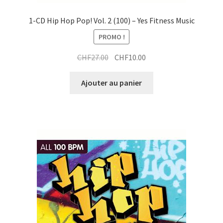
1-CD Hip Hop Pop! Vol. 2 (100) – Yes Fitness Music
PROMO !
Le
Le
CHF
27.00
CHF
10.00
prix
prix
initial
actuel
Ajouter au panier
était :
est :
CHF27.00.
CHF10.00.