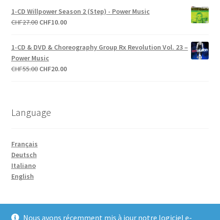
initial
actuel
1-CD Willpower Season 2 (Step) - Power Music
était :
est :
Le
Le
CHF
27.00
CHF
10.00
CHF33.00.
CHF10.00.
prix
prix
initial
actuel
1-CD & DVD & Choreography Group Rx Revolution Vol. 23 –
était :
est :
Power Music
CHF27.00.
CHF10.00.
Le
Le
CHF
55.00
CHF
20.00
prix
prix
initial
actuel
était :
est :
Language
CHF55.00.
CHF20.00.
Français
Deutsch
Italiano
English
Nous avons récemment mis à jour notre logiciel e-