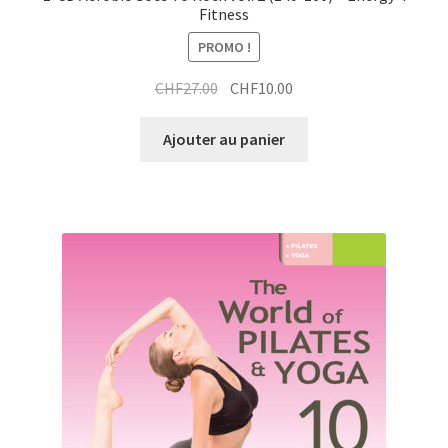
Fitness
PROMO !
Le
Le
CHF
27.00
CHF
10.00
prix
prix
initial
actuel
Ajouter au panier
était :
est :
CHF27.00.
CHF10.00.