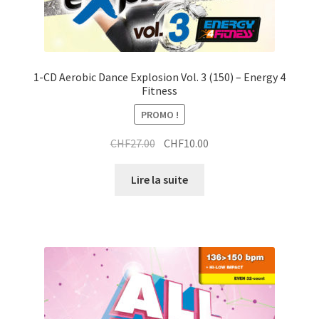
1-CD Aerobic Dance Explosion Vol. 3 (150) – Energy 4
Fitness
PROMO !
Le
Le
CHF
27.00
CHF
10.00
prix
prix
initial
actuel
Lire la suite
était :
est :
CHF27.00.
CHF10.00.