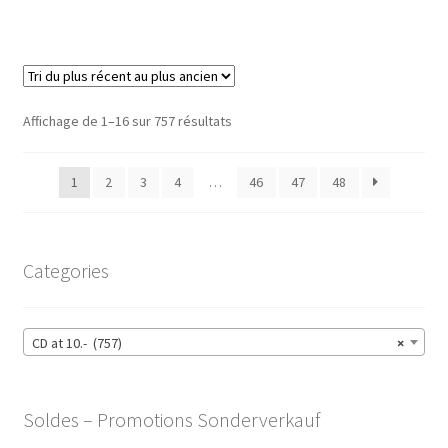
CHF27.00.
CHF10.00.
Trié
Affichage de 1–16 sur 757 résultats
du
plus
1
2
3
4
…
46
47
48
récent
au
plus
ancien
Categories
CD at 10.- (757)
×
Soldes – Promotions Sonderverkauf