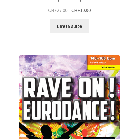
Le
Le
CHF
27.00
CHF
10.00
prix
prix
initial
actuel
Lire la suite
était :
est :
CHF27.00.
CHF10.00.