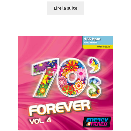
prix
prix
initial
actuel
Lire la suite
était :
est :
CHF27.00.
CHF10.00.