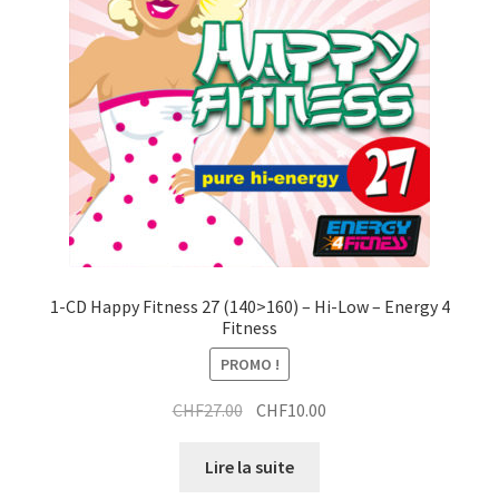
1-CD Happy Fitness 27 (140>160) – Hi-Low – Energy 4
Fitness
PROMO !
Le
Le
CHF
27.00
CHF
10.00
prix
prix
initial
actuel
Lire la suite
était :
est :