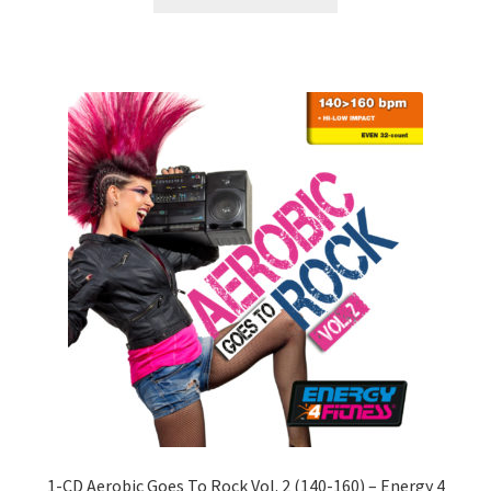
était :
est :
CHF27.00.
CHF10.00.
1-CD Aerobic Goes To Rock Vol. 2 (140-160) – Energy 4