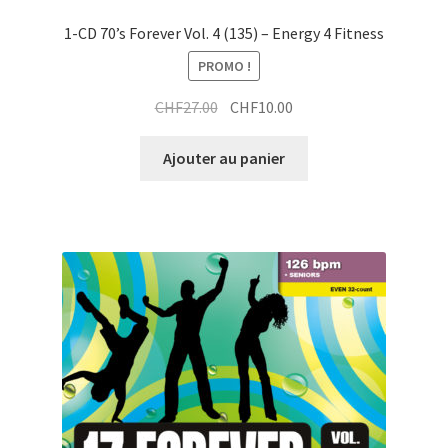
1-CD 70’s Forever Vol. 4 (135) – Energy 4 Fitness
PROMO !
Le
Le
CHF
27.00
CHF
10.00
prix
prix
initial
actuel
Ajouter au panier
était :
est :
CHF27.00.
CHF10.00.