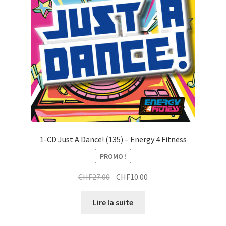
1-CD Just A Dance! (135) – Energy 4 Fitness
PROMO !
Le
Le
CHF
27.00
CHF
10.00
prix
prix
initial
actuel
Lire la suite
était :
est :