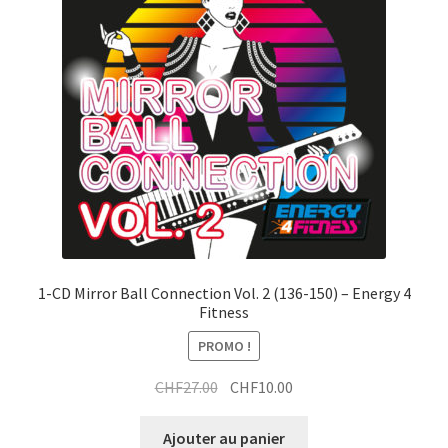
1-CD Mirror Ball Connection Vol. 2 (136-150) – Energy 4
Fitness
PROMO !
Le
Le
CHF
27.00
CHF
10.00
prix
prix
initial
actuel
Ajouter au panier