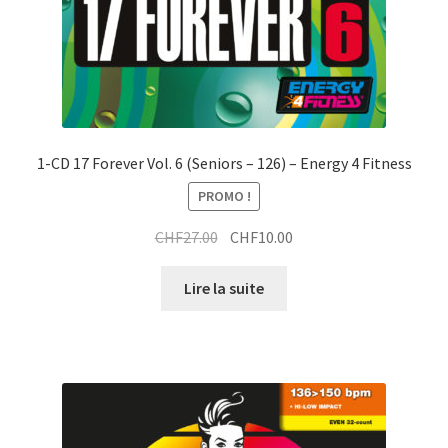
1-CD 17 Forever Vol. 6 (Seniors – 126) – Energy 4 Fitness
PROMO !
Le
Le
CHF
27.00
CHF
10.00
prix
prix
initial
actuel
Lire la suite
était :
est :
CHF27.00.
CHF10.00.