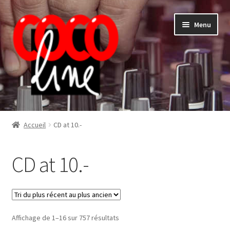
Aller
Aller
Menu
à
au
la
contenu
navigation
Shop
Accueil
CD at 10.-
CD at 10.-
Trié
Affichage de 1–16 sur 757 résultats
du