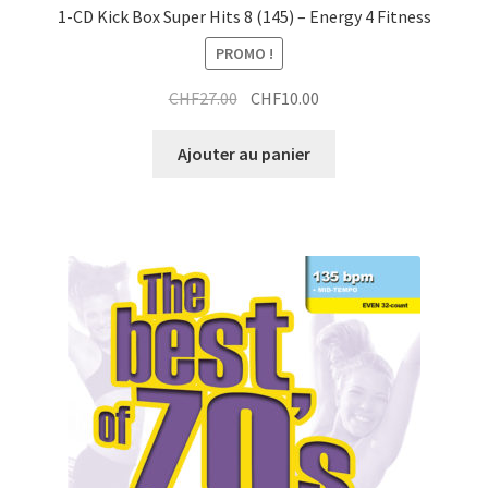
1-CD Kick Box Super Hits 8 (145) – Energy 4 Fitness
PROMO !
Le
Le
CHF
27.00
CHF
10.00
prix
prix
initial
actuel
Ajouter au panier
était :
est :
CHF27.00.
CHF10.00.