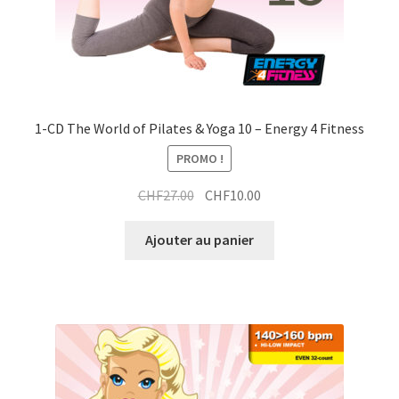
1-CD The World of Pilates & Yoga 10 – Energy 4 Fitness
PROMO !
Le
Le
CHF
27.00
CHF
10.00
prix
prix
initial
actuel
Ajouter au panier
était :
est :
CHF27.00.
CHF10.00.