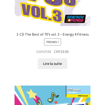
1-CD The Best of 70’s vol. 3 – Energy 4 Fitness
PROMO !
Le
Le
CHF
27.00
CHF
10.00
prix
prix
initial
actuel
Lire la suite
était :
est :
CHF27.00.
CHF10.00.