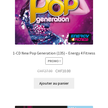
1-CD New Pop Generation (135) – Energy 4 Fitness
PROMO !
Le
Le
CHF
27.00
CHF
10.00
prix
prix
initial
actuel
Ajouter au panier
était :
est :
CHF27.00.
CHF10.00.