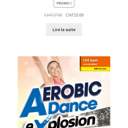
PROMO !
Le
Le
CHF
27.00
CHF
10.00
prix
prix
initial
actuel
Lire la suite
était :
est :
CHF27.00.
CHF10.00.