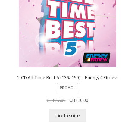
1-CD All Time Best 5 (136>150) – Energy 4 Fitness
PROMO !
Le
Le
CHF
27.00
CHF
10.00
prix
prix
initial
actuel
Lire la suite
était :
est :
CHF27.00.
CHF10.00.