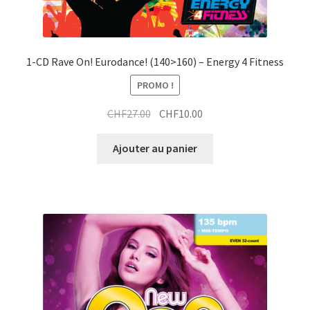
1-CD Rave On! Eurodance! (140>160) – Energy 4 Fitness
PROMO !
Le
Le
CHF
27.00
CHF
10.00
prix
prix
initial
actuel
Ajouter au panier
était :
est :
CHF27.00.
CHF10.00.