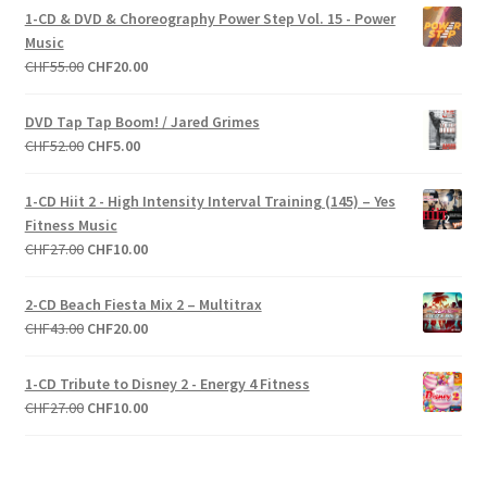
1-CD & DVD & Choreography Power Step Vol. 15 - Power
Music
Le
Le
CHF
55.00
CHF
20.00
prix
prix
initial
actuel
DVD Tap Tap Boom! / Jared Grimes
était :
est :
Le
Le
CHF
52.00
CHF
5.00
CHF55.00.
CHF20.00.
prix
prix
initial
actuel
1-CD Hiit 2 - High Intensity Interval Training (145) – Yes
était :
est :
Fitness Music
CHF52.00.
CHF5.00.
Le
Le
CHF
27.00
CHF
10.00
prix
prix
initial
actuel
2-CD Beach Fiesta Mix 2 – Multitrax
était :
est :
Le
Le
CHF
43.00
CHF
20.00
CHF27.00.
CHF10.00.
prix
prix
initial
actuel
1-CD Tribute to Disney 2 - Energy 4 Fitness
était :
est :
Le
Le
CHF
27.00
CHF
10.00
CHF43.00.
CHF20.00.
prix
prix
initial
actuel
était :
est :