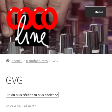
Aller
Aller
Menu
à
au
la
contenu
navigation
Shop
Accueil
Manufacturers
GVG
GVG
Voici le seul résultat