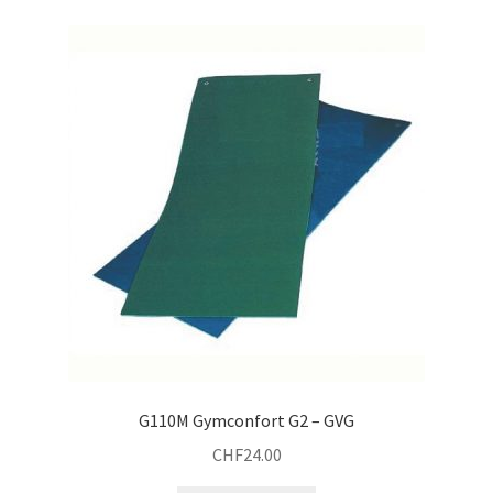
G110M Gymconfort G2 – GVG
CHF
24.00