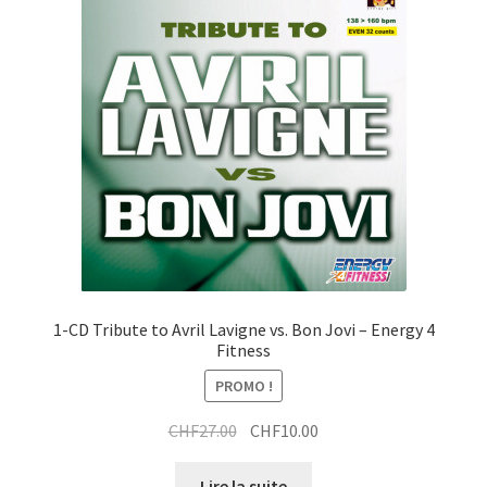
t
a
t
x
i
r
t
t
a
r
i
a
t
i
t
1-CD Tribute to Avril Lavigne vs. Bon Jovi – Energy 4
Fitness
PROMO !
Le
Le
CHF
27.00
CHF
10.00
prix
prix
initial
actuel
Lire la suite