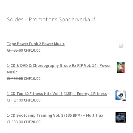
Soldes – Promotions Sonderverkauf
Tape Power Funk 2 Power Music
Le
Le
CHF
35.00
CHF
10.00
prix
prix
initial
actuel
1-CD & DVD & Choreography Group Rx RIP Vol. 14 - Power
était :
est :
Music
CHF35.00.
CHF10.00.
Le
Le
CHF
55.00
CHF
10.00
prix
prix
initial
actuel
1-CD Top 40 Fitness Hits Vol. 1 (135) – Energy 4 Fitness
était :
est :
Le
Le
CHF
27.00
CHF
10.00
CHF55.00.
CHF10.00.
prix
prix
initial
actuel
1-CD Bootcamp Training Vol. 3 (135 BPM) – Multitrax
était :
est :
Le
Le
CHF
33.00
CHF
20.00
CHF27.00.
CHF10.00.
prix
prix