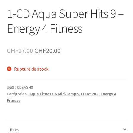
1-CD Aqua Super Hits 9 –
Energy 4 Fitness
Le
Le
CHF
27.00
CHF
20.00
prix
prix
Rupture de stock
initial
actuel
était :
est :
UGS :
CDEASH9
CHF27.00.
CHF20.00.
Catégories :
Aqua Fitness & Mid-Tempo
,
CD at 20.-
,
Energy 4
Fitness
Titres