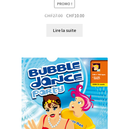
PROMO !
Le
Le
CHF
27.00
CHF
10.00
prix
prix
initial
actuel
Lire la suite
était :
est :
CHF27.00.
CHF10.00.