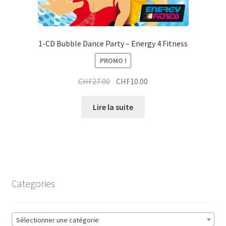
1-CD Bubble Dance Party – Energy 4 Fitness
PROMO !
Le
Le
CHF
27.00
CHF
10.00
prix
prix
initial
actuel
Lire la suite
était :
est :
CHF27.00.
CHF10.00.
Categories
Sélectionner une catégorie