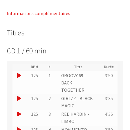
Informations complémentaires
Titres
CD 1 / 60 min
(
BPM
#
Titre
Durée
(
N
J
125
1
GROOVY 69 -
3'50
L
u
i
o
BACK
m
e
u
TOGETHER
é
n
r
e
J
125
2
GIRLZZ - BLACK
3'35
v
o
r
e
o
MAGIC
d
r
u
u
e
J
125
3
RED HARDIN -
4'36
s
n
p
e
o
LIMBO
l
i
e
r
'
u
J
125
4
MOVIMENTO
3'50