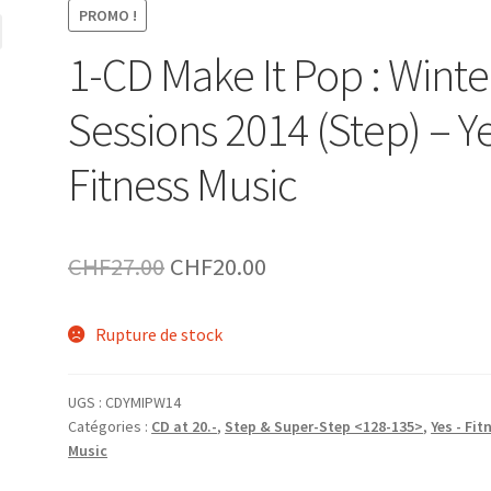
PROMO !
1-CD Make It Pop : Winte
Sessions 2014 (Step) – Y
Fitness Music
Le
Le
CHF
27.00
CHF
20.00
prix
prix
Rupture de stock
initial
actuel
était :
est :
UGS :
CDYMIPW14
CHF27.00.
CHF20.00.
Catégories :
CD at 20.-
,
Step & Super-Step <128-135>
,
Yes - Fit
Music