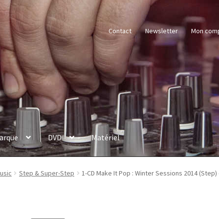
Contact
Newsletter
Mon com
arque
DVD
Matériel
Music
Step & Super-Step
1-CD Make It Pop : Winter Sessions 2014 (Step)