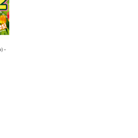
) –
el
0.00.