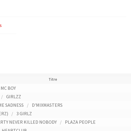
s
Titre
MC BOY
/
GIRLZZ
E SADNESS
/
D'MIXMASTERS
ERZ)
/
3 GIRLZ
ARTY NEVER KILLED NOBODY
/
PLAZA PEOPLE
HEARTCLUB