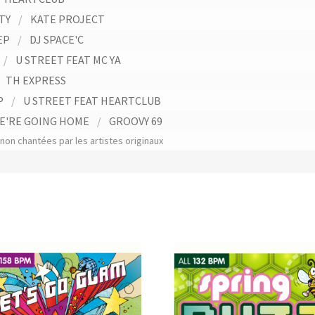
RTY
/
KATE PROJECT
EP
/
DJ SPACE'C
/
U STREET FEAT MC YA
/
TH EXPRESS
P
/
U STREET FEAT HEARTCLUB
E'RE GOING HOME
/
GROOVY 69
on chantées par les artistes originaux