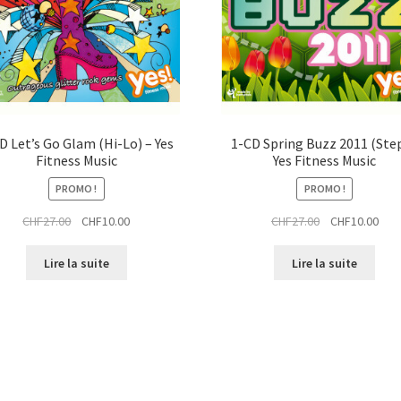
D Let’s Go Glam (Hi-Lo) – Yes
1-CD Spring Buzz 2011 (Step
Fitness Music
Yes Fitness Music
PROMO !
PROMO !
Le
Le
Le
Le
CHF
27.00
CHF
10.00
CHF
27.00
CHF
10.00
prix
prix
prix
prix
initial
actuel
initial
actu
Lire la suite
Lire la suite
était :
est :
était :
est :
CHF27.00.
CHF10.00.
CHF27.00.
CHF1