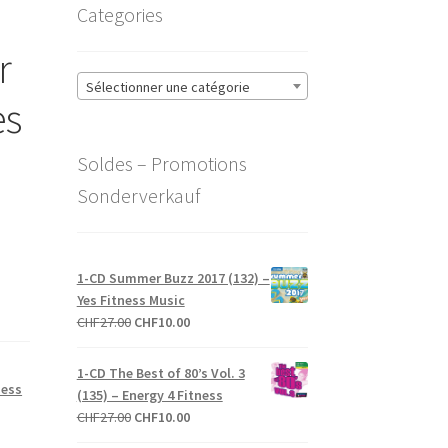
Categories
r
Sélectionner une catégorie
es
Soldes – Promotions
Sonderverkauf
1-CD Summer Buzz 2017 (132) –
Yes Fitness Music
Le
Le
CHF
27.00
CHF
10.00
prix
prix
initial
actuel
1-CD The Best of 80’s Vol. 3
était :
est :
ness
(135) – Energy 4 Fitness
CHF27.00.
CHF10.00.
Le
Le
CHF
27.00
CHF
10.00
prix
prix