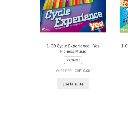
t
i
t
1-CD Cycle Experience – Yes
1-C
Fitness Music
PROMO !
Le
Le
CHF
27.00
CHF
10.00
prix
prix
initial
actuel
Lire la suite
était :
est :
CHF27.00.
CHF10.00.