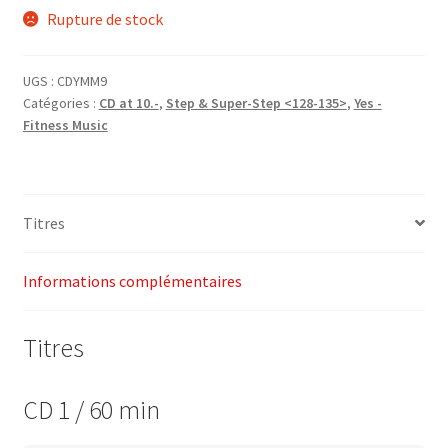
Rupture de stock
initial
actuel
était :
est :
UGS :
CDYMM9
CHF27.00.
CHF10.00.
Catégories :
CD at 10.-
,
Step & Super-Step <128-135>
,
Yes -
Fitness Music
Titres
Informations complémentaires
Titres
CD 1 / 60 min