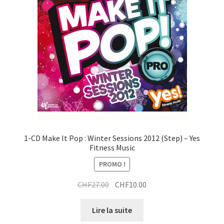
1-CD Make It Pop : Winter Sessions 2012 (Step) – Yes
Fitness Music
PROMO !
Le
Le
CHF
27.00
CHF
10.00
prix
prix
initial
actuel
Lire la suite
était :
est :