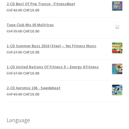
2-CD Best Of Pop Trance - FitnessBeat
Le
Le
CHF
42.00
CHF
10.00
prix
prix
initial
actuel
Tape Club Mix 05 Multitrax
était :
est :
Le
Le
CHF
35.00
CHF
10.00
CHF42.00.
CHF10.00.
prix
prix
initial
actuel
1-CD Summer Buzz 2016 (Step) – Yes Fitness Music
était :
est :
Le
Le
CHF
27.00
CHF
10.00
CHF35.00.
CHF10.00.
prix
prix
initial
actuel
1-CD United Nations Of Fitness 9 – Energy 4 Fitness
était :
est :
Le
Le
CHF
27.00
CHF
10.00
CHF27.00.
CHF10.00.
prix
prix
initial
actuel
2-CD Aeromix 106 - Swedebeat
était :
est :
Le
Le
CHF
43.00
CHF
10.00
CHF27.00.
CHF10.00.
prix
prix
initial
actuel
était :
est :
Language
CHF43.00.
CHF10.00.