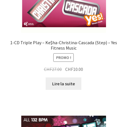
1-CD Triple Play – Ke$ha-Christina-Cascada (Step) – Yes
Fitness Music
PROMO !
Le
Le
CHF
27.00
CHF
10.00
prix
prix
initial
actuel
Lire la suite
était :
est :
CHF27.00.
CHF10.00.