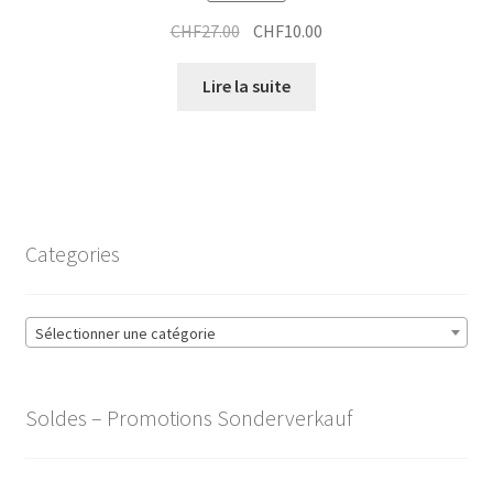
Le
Le
CHF
27.00
CHF
10.00
prix
prix
initial
actuel
Lire la suite
était :
est :
CHF27.00.
CHF10.00.
Categories
Sélectionner une catégorie
Soldes – Promotions Sonderverkauf