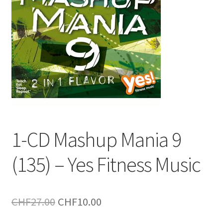
1-CD Mashup Mania 9
(135) – Yes Fitness Music
Le
Le
CHF
27.00
CHF
10.00
prix
prix