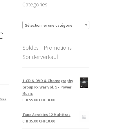
Categories
Sélectionner une catégorie
c
Soldes – Promotions
Sonderverkauf
1-CD & DVD & Choreography
Group Rx War Vol. 5 - Power
Music
ness
Le
Le
CHF
55.00
CHF
10.00
prix
prix
initial
actuel
Tape Aerobics 12 Multitrax
était :
est :
Le
Le
CHF
35.00
CHF
10.00
CHF55.00.
CHF10.00.
prix
prix