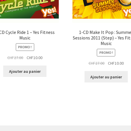
CD Cycle Ride 1 – Yes Fitness
1-CD Make It Pop : Summe
Music
Sessions 2011 (Step) – Yes Fi
Music
PROMO !
PROMO !
Le
Le
CHF
27.00
CHF
10.00
Le
Le
CHF
27.00
CHF
10.00
prix
prix
prix
prix
initial
actuel
Ajouter au panier
initial
actu
était :
est :
Ajouter au panier
était :
est :
CHF27.00.
CHF10.00.
CHF27.00.
CHF1