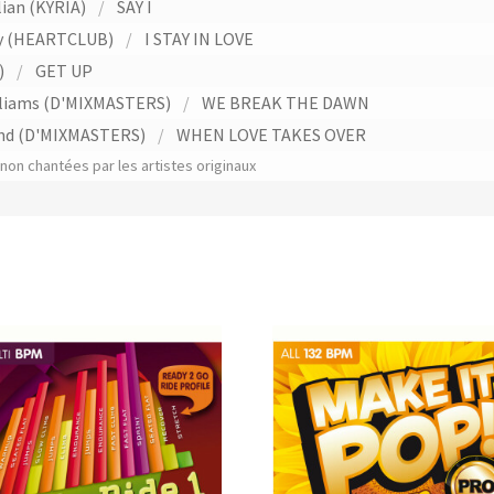
lian (KYRIA)
/
SAY I
ey (HEARTCLUB)
/
I STAY IN LOVE
)
/
GET UP
lliams (D'MIXMASTERS)
/
WE BREAK THE DAWN
and (D'MIXMASTERS)
/
WHEN LOVE TAKES OVER
on chantées par les artistes originaux