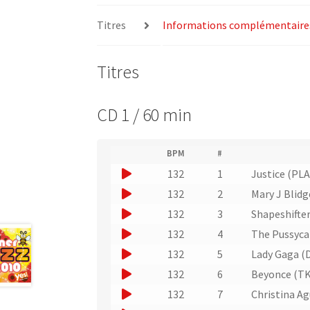
Titres
Informations complémentaire
Titres
CD 1 / 60 min
(
BPM
#
(
N
J
132
1
Justice (PL
L
u
i
o
J
132
2
Mary J Blid
m
e
u
é
o
J
132
3
Shapeshifte
n
r
e
u
v
o
J
132
4
The Pussyca
o
r
e
e
u
o
d
J
132
5
Lady Gaga 
r
u
r
e
e
u
o
s
J
132
6
Beyonce (TK
n
p
u
r
l
e
u
o
i
J
e
132
7
Christina Ag
n
'
u
r
e
s
u