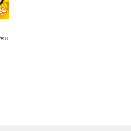
r
tness
el
0.00.