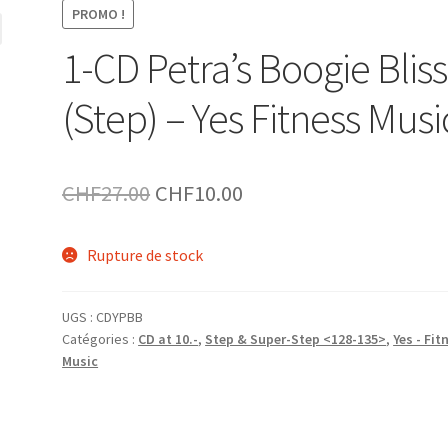
PROMO !
1-CD Petra’s Boogie Bliss
(Step) – Yes Fitness Musi
Le
Le
CHF
27.00
CHF
10.00
prix
prix
Rupture de stock
initial
actuel
était :
est :
UGS :
CDYPBB
CHF27.00.
CHF10.00.
Catégories :
CD at 10.-
,
Step & Super-Step <128-135>
,
Yes - Fit
Music