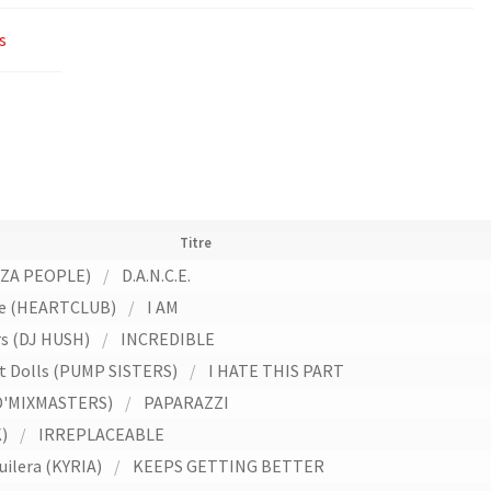
s
Titre
AZA PEOPLE)
/
D.A.N.C.E.
ge (HEARTCLUB)
/
I AM
rs (DJ HUSH)
/
INCREDIBLE
t Dolls (PUMP SISTERS)
/
I HATE THIS PART
(D'MIXMASTERS)
/
PAPARAZZI
)
/
IRREPLACEABLE
uilera (KYRIA)
/
KEEPS GETTING BETTER