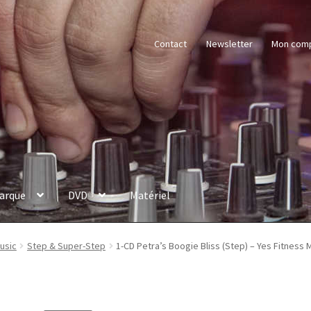
Contact
Newsletter
Mon com
arque
DVD
Matériel
Music
Step & Super-Step
1-CD Petra’s Boogie Bliss (Step) – Yes Fitness 