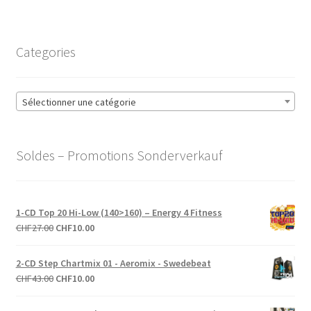
Categories
Sélectionner une catégorie
Soldes – Promotions Sonderverkauf
1-CD Top 20 Hi-Low (140>160) – Energy 4 Fitness
Le
Le
CHF
27.00
CHF
10.00
prix
prix
initial
actuel
2-CD Step Chartmix 01 - Aeromix - Swedebeat
était :
est :
Le
Le
CHF
43.00
CHF
10.00
CHF27.00.
CHF10.00.
prix
prix
initial
actuel