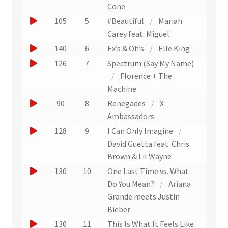
e
e
u
u
Cone
t
r
)
x
n
r
e
J
105
5
#Beautiful
/
Mariah
a
t
a
e
r
o
Carey feat. Miguel
i
i
r
x
u
u
J
140
6
Ex’s & Oh’s
/
Elle King
t
t
a
t
n
e
)
o
J
126
7
Spectrum (Say My Name)
i
r
e
r
u
o
/
Florence + The
t
a
x
u
e
u
Machine
i
t
n
r
e
J
90
8
Renegades
/
X
t
r
e
u
r
o
Ambassadors
a
x
n
u
u
J
128
9
I Can Only Imagine
/
i
t
e
n
e
o
David Guetta feat. Chris
t
r
x
e
r
u
Brown & Lil Wayne
a
t
x
u
e
J
130
10
One Last Time vs. What
i
r
t
n
r
o
Do You Mean?
/
Ariana
t
a
r
e
u
u
Grande meets Justin
i
a
x
n
e
Bieber
t
i
t
e
r
J
130
11
This Is What It Feels Like
t