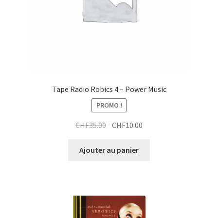
t
Tape Radio Robics 4 – Power Music
PROMO !
Le
Le
CHF
35.00
CHF
10.00
prix
prix
initial
actuel
Ajouter au panier
était :
est :
CHF35.00.
CHF10.00.