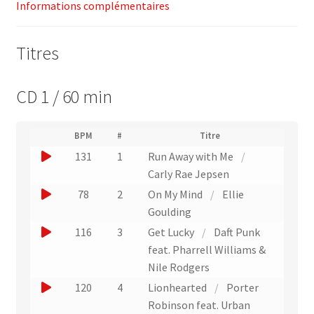
Informations complémentaires
Titres
CD 1 / 60 min
(
BPM
#
Titre
(
N
J
131
1
Run Away with Me
/
L
u
i
o
Carly Rae Jepsen
m
e
u
é
J
78
2
On My Mind
/
Ellie
n
r
e
o
Goulding
v
o
r
e
u
J
116
3
Get Lucky
/
Daft Punk
d
r
u
e
e
o
feat. Pharrell Williams &
s
n
p
r
u
Nile Rodgers
l
i
e
u
'
e
J
120
4
Lionhearted
/
Porter
s
x
e
n
r
o
t
Robinson feat. Urban
x
t