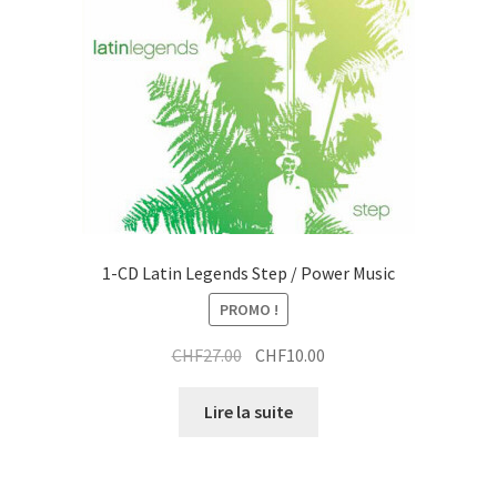
1-CD Latin Legends Step / Power Music
PROMO !
Le
Le
CHF
27.00
CHF
10.00
prix
prix
initial
actuel
Lire la suite
était :
est :
CHF27.00.
CHF10.00.