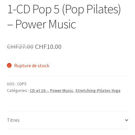
1-CD Pop 5 (Pop Pilates)
– Power Music
Le
Le
CHF
27.00
CHF
10.00
prix
prix
Rupture de stock
initial
actuel
était :
est :
UGS :
CDP5
CHF27.00.
CHF10.00.
Catégories :
CD at 10.-
,
Power Music
,
Stretching-Pilates-Yoga
Titres