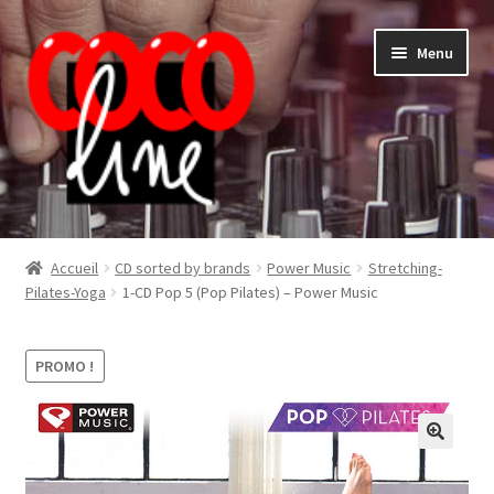
Aller
Aller
Menu
à
au
la
contenu
navigation
Shop
Accueil
CD sorted by brands
Power Music
Stretching-
Pilates-Yoga
1-CD Pop 5 (Pop Pilates) – Power Music
PROMO !