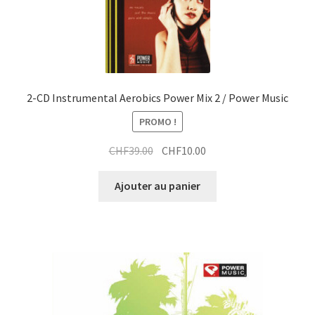
2-CD Instrumental Aerobics Power Mix 2 / Power Music
PROMO !
Le
Le
CHF
39.00
CHF
10.00
prix
prix
initial
actuel
Ajouter au panier
était :
est :
CHF39.00.
CHF10.00.