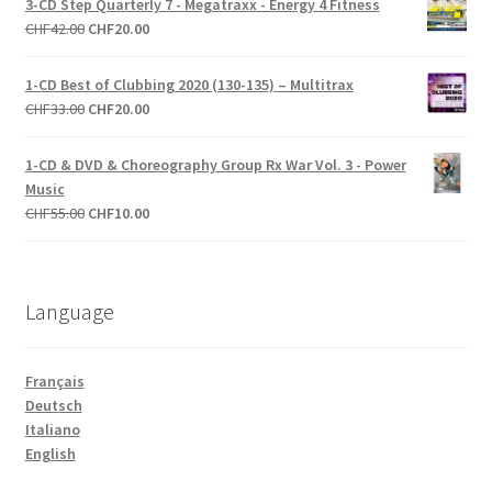
3-CD Step Quarterly 7 - Megatraxx - Energy 4 Fitness
était :
est :
Le
Le
CHF
42.00
CHF
20.00
CHF43.00.
CHF10.00.
prix
prix
initial
actuel
1-CD Best of Clubbing 2020 (130-135) – Multitrax
était :
est :
Le
Le
CHF
33.00
CHF
20.00
CHF42.00.
CHF20.00.
prix
prix
initial
actuel
1-CD & DVD & Choreography Group Rx War Vol. 3 - Power
était :
est :
Music
CHF33.00.
CHF20.00.
Le
Le
CHF
55.00
CHF
10.00
prix
prix
initial
actuel
était :
est :
Language
CHF55.00.
CHF10.00.
Français
Deutsch
Italiano
English