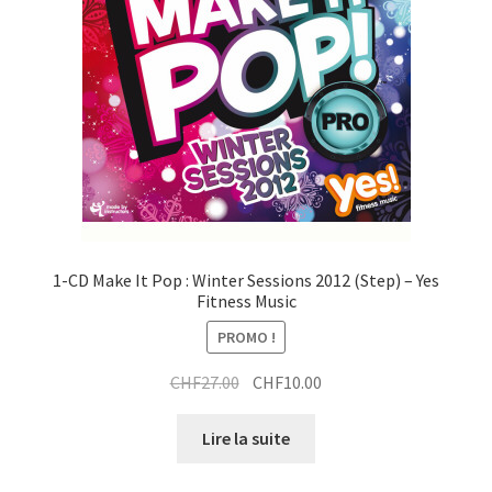
t
r
a
i
t
1-CD Make It Pop : Winter Sessions 2012 (Step) – Yes
Fitness Music
PROMO !
Le
Le
CHF
27.00
CHF
10.00
prix
prix
initial
actuel
Lire la suite
était :
est :
CHF27.00.
CHF10.00.