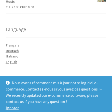
Music
CHF27.00.
CHF10.00.
Le
Le
CHF
27.00
CHF
10.00
prix
prix
initial
actuel
était :
est :
Language
CHF27.00.
CHF10.00.
Français
Deutsch
Italiano
English
Nous avons récemment mis à jour notre logiciel e-
commerce. Contactez-nous si vous avez des questions ! -
We recently updated our e-commerce software, please
© COCO-line 2026
contact us if you have any question !
Conditions d’utilisation
Built with WooCommerce
.
Ignorer