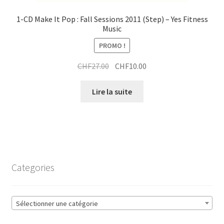
1-CD Make It Pop : Fall Sessions 2011 (Step) – Yes Fitness
Music
PROMO !
Le
Le
CHF
27.00
CHF
10.00
prix
prix
initial
actuel
Lire la suite
était :
est :
CHF27.00.
CHF10.00.
Categories
Sélectionner une catégorie