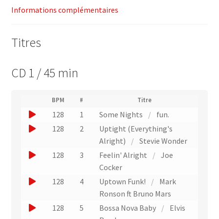
Informations complémentaires
Titres
CD 1 / 45 min
(
BPM
#
Titre
(
N
J
128
1
Some Nights
/
fun.
L
u
i
o
J
128
2
Uptight (Everything's
m
e
u
é
o
Alright)
/
Stevie Wonder
n
r
e
u
v
J
128
3
Feelin' Alright
/
Joe
o
r
e
e
o
Cocker
d
r
u
r
e
u
J
128
4
Uptown Funk!
/
Mark
s
n
p
u
e
l
o
Ronson ft Bruno Mars
i
e
n
'
r
u
J
128
5
s
Bossa Nova Baby
/
Elvis
x
e
e
u
e
t