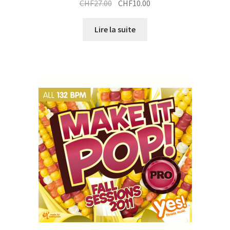
Le
Le
CHF
27.00
CHF
10.00
prix
prix
initial
actuel
Lire la suite
était :
est :
CHF27.00.
CHF10.00.