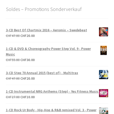
Soldes – Promotions Sonderverkauf
3-CD Best Of Chartmix 2016 – Aeromix – Swedebeat
Le
Le
CHF
47.00
CHF
20.00
prix
prix
initial
actuel
1-CD & DVD & Choreography Power Step Vol. 9 - Power
était :
est :
Music
CHF47.00.
CHF20.00.
Le
Le
CHF
55.00
CHF
30.00
prix
prix
initial
actuel
3-CD Step 70 Annual 2015 (best of) - Multitrax
était :
est :
Le
Le
CHF
47.00
CHF
20.00
CHF55.00.
CHF30.00.
prix
prix
initial
actuel
1-CD Instrumental NRG Anthems (Step) - Yes Fitness Music
était :
est :
Le
Le
CHF
27.00
CHF
10.00
CHF47.00.
CHF20.00.
prix
prix
initial
actuel
1-CD Rock Ur Body - Hip-Hop & R&B remixed Vol. 3 - Power
était :
est :