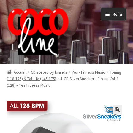
Aller
Aller
Menu
à
au
la
contenu
navigation
Shop
Accueil
CD sorted by brands
Yes - Fitness Music
Toning
(118-125) & Tabata (145-175)
1-CD SilverSneakers Circuit Vol. 1
(128) – Yes Fitness Music