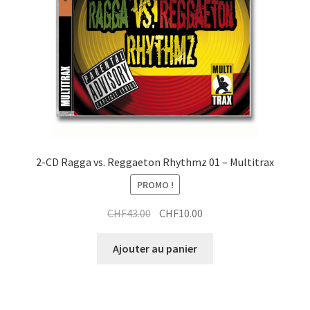
t
t
r
a
i
t
2-CD Ragga vs. Reggaeton Rhythmz 01 – Multitrax
PROMO !
Le
Le
CHF
43.00
CHF
10.00
prix
prix
initial
actuel
Ajouter au panier
était :
est :
CHF43.00.
CHF10.00.