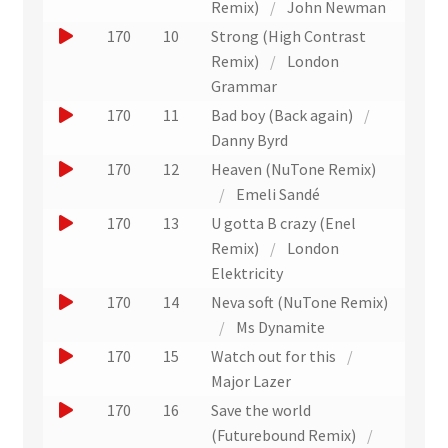
e
o
Remix)
/
John Newman
i
t
n
r
u
J
170
10
Strong (High Contrast
t
r
e
u
e
o
Remix)
/
London
a
x
n
r
u
Grammar
i
t
e
u
e
J
170
11
Bad boy (Back again)
/
t
r
x
n
r
o
Danny Byrd
a
t
e
u
u
J
170
12
Heaven (NuTone Remix)
i
r
x
n
e
o
/
Emeli Sandé
t
a
t
e
r
u
J
170
13
U gotta B crazy (Enel
i
r
x
u
e
o
Remix)
/
London
t
a
t
n
r
u
Elektricity
i
r
e
u
e
J
170
14
Neva soft (NuTone Remix)
t
a
x
n
r
o
/
Ms Dynamite
i
t
e
u
u
J
170
15
Watch out for this
/
t
r
x
n
e
o
Major Lazer
a
t
e
r
u
J
170
16
Save the world
i
r
x
u
e
o
(Futurebound Remix)
/
t
a
t