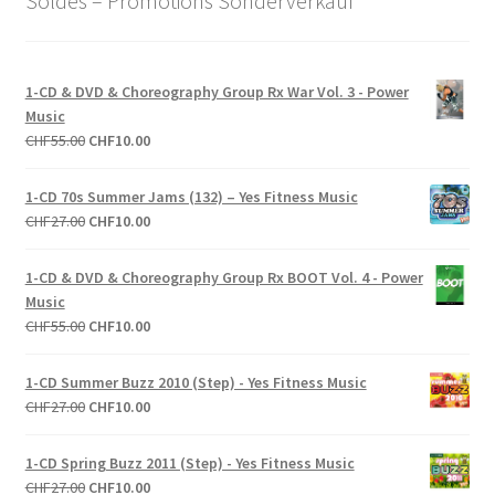
Soldes – Promotions Sonderverkauf
1-CD & DVD & Choreography Group Rx War Vol. 3 - Power
Music
Le
Le
CHF
55.00
CHF
10.00
prix
prix
initial
actuel
1-CD 70s Summer Jams (132) – Yes Fitness Music
était :
est :
Le
Le
CHF
27.00
CHF
10.00
CHF55.00.
CHF10.00.
prix
prix
initial
actuel
1-CD & DVD & Choreography Group Rx BOOT Vol. 4 - Power
était :
est :
Music
CHF27.00.
CHF10.00.
Le
Le
CHF
55.00
CHF
10.00
prix
prix
initial
actuel
1-CD Summer Buzz 2010 (Step) - Yes Fitness Music
était :
est :
Le
Le
CHF
27.00
CHF
10.00
CHF55.00.
CHF10.00.
prix
prix
initial
actuel
1-CD Spring Buzz 2011 (Step) - Yes Fitness Music
était :
est :
Le
Le
CHF
27.00
CHF
10.00