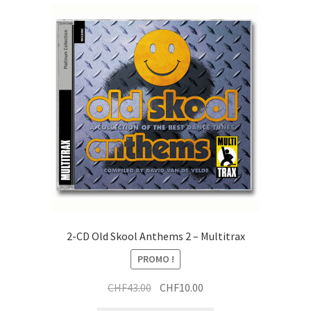
2-CD Old Skool Anthems 2 – Multitrax
PROMO !
Le
Le
CHF
43.00
CHF
10.00
prix
prix