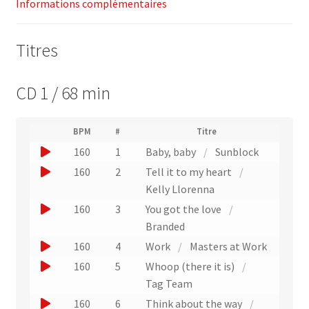
Informations complémentaires
Multitrax
Titres
CD 1 / 68 min
(
BPM
#
Titre
(
N
J
160
1
Baby, baby
/
Sunblock
L
u
i
o
J
160
2
Tell it to my heart
/
m
e
u
é
o
Kelly Llorenna
n
r
e
u
v
J
160
3
You got the love
/
o
r
e
e
o
Branded
d
r
u
r
e
u
J
160
4
Work
/
Masters at Work
s
n
p
u
e
l
o
J
160
5
Whoop (there it is)
/
i
e
n
'
r
u
o
s
Tag Team
x
e
e
u
e
t
u
J
160
6
Think about the way
/
x
t
x