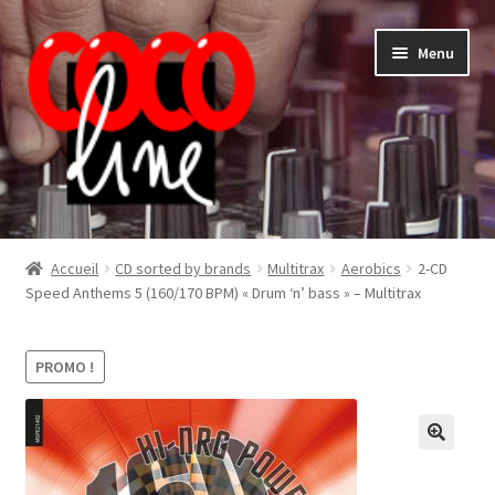
Aller
Aller
Menu
à
au
la
contenu
navigation
Shop
Accueil
CD sorted by brands
Multitrax
Aerobics
2-CD
Speed Anthems 5 (160/170 BPM) « Drum ‘n’ bass » – Multitrax
PROMO !