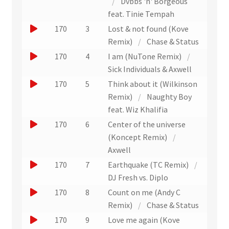
o
/
Dvbbs 'n' Borgeous
d
t
r
i
u
u
feat. Tinie Tempah
e
s
t
n
p
e
J
170
3
Lost & not found (Kove
l
i
e
r
'
o
Remix)
/
Chase & Status
s
x
e
u
u
J
t
170
4
I am (NuTone Remix)
/
x
t
n
e
e
o
Sick Individuals & Axwell
t
r
)
e
r
r
u
J
170
5
Think about it (Wilkinson
a
x
a
u
e
o
Remix)
/
Naughty Boy
i
i
t
n
r
u
feat. Wiz Khalifia
t
t
r
e
u
e
)
J
170
6
Center of the universe
a
x
n
r
o
(Koncept Remix)
/
i
t
e
u
u
Axwell
t
r
x
n
e
J
170
7
Earthquake (TC Remix)
/
a
t
e
r
o
DJ Fresh vs. Diplo
i
r
x
u
u
J
170
8
Count on me (Andy C
t
a
t
n
e
o
Remix)
/
Chase & Status
i
r
e
r
u
J
170
9
Love me again (Kove
t
a
x
u