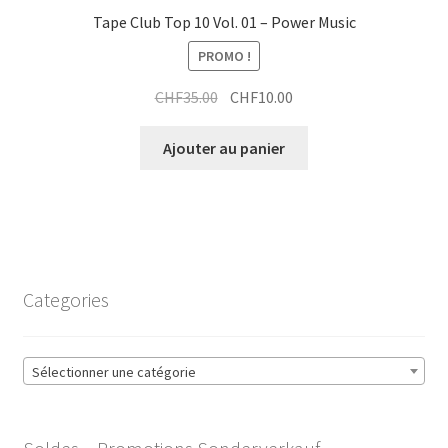
Tape Club Top 10 Vol. 01 – Power Music
PROMO !
Le
Le
CHF
35.00
CHF
10.00
prix
prix
initial
actuel
Ajouter au panier
était :
est :
CHF35.00.
CHF10.00.
Categories
Sélectionner une catégorie