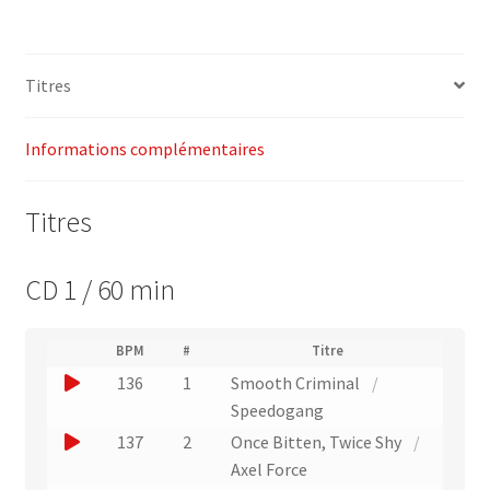
18
–
Megatraxx
Titres
–
Energy
4
Informations complémentaires
Fitness
Titres
CD 1 / 60 min
(
BPM
#
Titre
(
N
J
136
1
Smooth Criminal
/
L
u
i
o
Speedogang
m
e
u
é
J
137
2
Once Bitten, Twice Shy
/
n
r
e
o
Axel Force
v
o