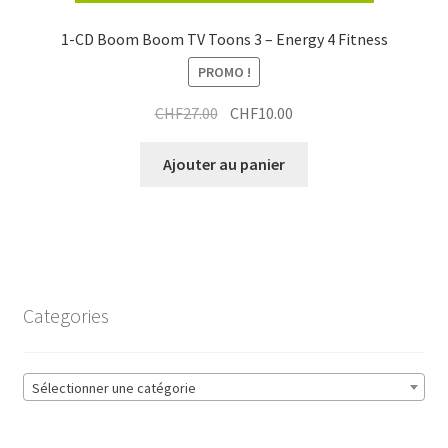
1-CD Boom Boom TV Toons 3 – Energy 4 Fitness
PROMO !
Le
Le
CHF
27.00
CHF
10.00
prix
prix
initial
actuel
Ajouter au panier
était :
est :
CHF27.00.
CHF10.00.
Categories
Sélectionner une catégorie