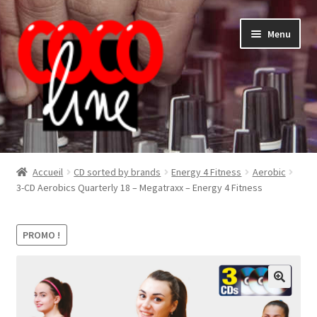
Aller
Aller
Menu
à
au
la
contenu
navigation
Shop
Accueil
CD sorted by brands
Energy 4 Fitness
Aerobic
3-CD Aerobics Quarterly 18 – Megatraxx – Energy 4 Fitness
PROMO !