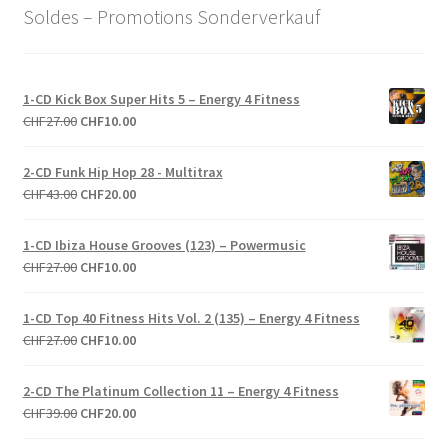
Soldes – Promotions Sonderverkauf
1-CD Kick Box Super Hits 5 – Energy 4 Fitness
Le
Le
CHF
27.00
CHF
10.00
prix
prix
initial
actuel
2-CD Funk Hip Hop 28 - Multitrax
était :
est :
Le
Le
CHF
43.00
CHF
20.00
CHF27.00.
CHF10.00.
prix
prix
initial
actuel
1-CD Ibiza House Grooves (123) – Powermusic
était :
est :
Le
Le
CHF
27.00
CHF
10.00
CHF43.00.
CHF20.00.
prix
prix
initial
actuel
1-CD Top 40 Fitness Hits Vol. 2 (135) – Energy 4 Fitness
était :
est :
Le
Le
CHF
27.00
CHF
10.00
CHF27.00.
CHF10.00.
prix
prix
initial
actuel
2-CD The Platinum Collection 11 – Energy 4 Fitness
était :
est :
Le
Le
CHF
39.00
CHF
20.00
CHF27.00.
CHF10.00.
prix
prix