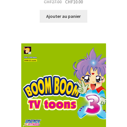
Le
Le
CHF
27.00
CHF
10.00
prix
prix
initial
actuel
Ajouter au panier
était :
est :
CHF27.00.
CHF10.00.