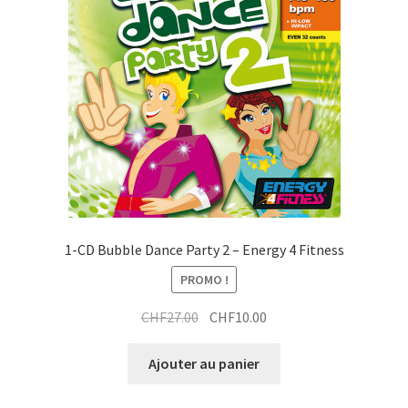
t
a
t
i
r
t
a
i
t
1-CD Bubble Dance Party 2 – Energy 4 Fitness
PROMO !
Le
Le
CHF
27.00
CHF
10.00
prix
prix
initial
actuel
Ajouter au panier
était :
est :
CHF27.00.
CHF10.00.