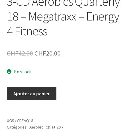
3-CD Aerobics Quarterly
18 – Megatraxx – Energy
4 Fitness
Le
Le
CHF
42.00
CHF
20.00
prix
prix
En stock
initial
actuel
était :
est :
quantité
Ajouter au panier
CHF42.00.
CHF20.00.
de
3-
CD
Aerobics
UGS :
CDEAQ18
Catégories :
Aerobic
,
CD at 20.-
Quarterly