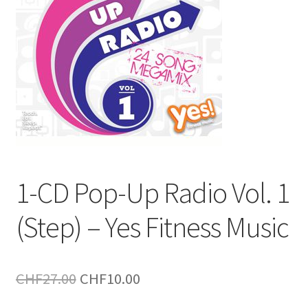
1-CD Pop-Up Radio Vol. 1
(Step) – Yes Fitness Music
Le
Le
CHF
27.00
CHF
10.00
prix
prix