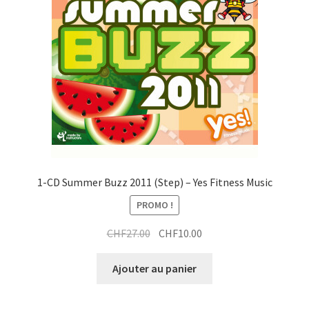
1-CD Summer Buzz 2011 (Step) – Yes Fitness Music
PROMO !
Le
Le
CHF
27.00
CHF
10.00
prix
prix
initial
actuel
Ajouter au panier
était :
est :
CHF27.00.
CHF10.00.