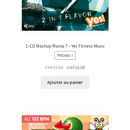
1-CD Mashup Mania 7 – Yes Fitness Music
PROMO !
Le
Le
CHF
27.00
CHF
10.00
prix
prix
initial
actuel
Ajouter au panier
était :
est :
CHF27.00.
CHF10.00.