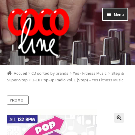
Aller
Aller
Menu
à
au
la
contenu
navigation
Shop
Accueil
CD sorted by brands
Yes - Fitness Music
Step &
Super-Step
1-CD Pop-Up Radio Vol. 1 (Step) – Yes Fitness Music
PROMO !