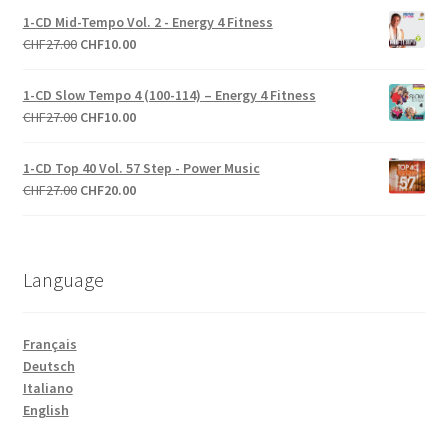
initial
actuel
1-CD Mid-Tempo Vol. 2 - Energy 4 Fitness
était :
est :
Le
Le
CHF
27.00
CHF
10.00
CHF27.00.
CHF10.00.
prix
prix
initial
actuel
1-CD Slow Tempo 4 (100-114) – Energy 4 Fitness
était :
est :
Le
Le
CHF
27.00
CHF
10.00
CHF27.00.
CHF10.00.
prix
prix
initial
actuel
1-CD Top 40 Vol. 57 Step - Power Music
était :
est :
Le
Le
CHF
27.00
CHF
20.00
CHF27.00.
CHF10.00.
prix
prix
initial
actuel
était :
est :
Language
CHF27.00.
CHF20.00.
Français
Deutsch
Italiano
English