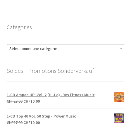
Categories
Sélectionner une catégorie
Soldes – Promotions Sonderverkauf
1-CD Amped UP! Vol. 2 (Hi-Lo) - Yes Fitness Music
Le
Le
CHF
27.00
CHF
10.00
prix
prix
initial
actuel
1-CD Top 40 Vol. 50 Step - Power Music
était :
est :
Le
Le
CHF
27.00
CHF
10.00
CHF27.00.
CHF10.00.
prix
prix