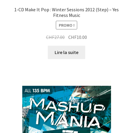
1-CD Make It Pop : Winter Sessions 2012 (Step) – Yes
Fitness Music
PROMO !
Le
Le
CHF
27.00
CHF
10.00
prix
prix
initial
actuel
Lire la suite
était :
est :
CHF27.00.
CHF10.00.