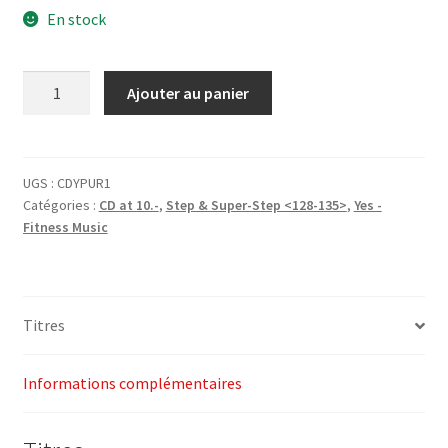
En stock
initial
actuel
était :
est :
quantité
Ajouter au panier
CHF27.00.
CHF10.00.
de
1-
CD
Pop-
UGS :
CDYPUR1
Catégories :
CD at 10.-
,
Step & Super-Step <128-135>
,
Yes -
Up
Fitness Music
Radio
Vol.
1
(Step)
Titres
-
Yes
Fitness
Informations complémentaires
Music