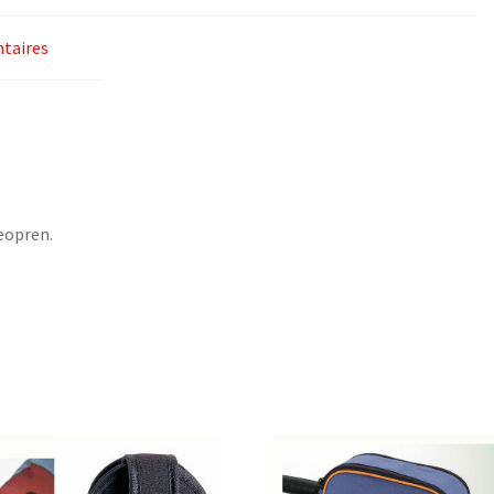
taires
eopren.