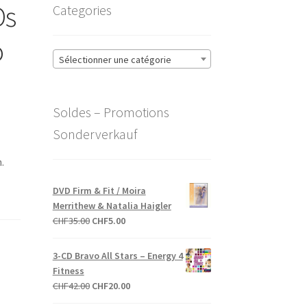
Ds
Categories
o
Sélectionner une catégorie
Soldes – Promotions
Sonderverkauf
.
DVD Firm & Fit / Moira
Merrithew & Natalia Haigler
Le
Le
CHF
35.00
CHF
5.00
prix
prix
initial
actuel
3-CD Bravo All Stars – Energy 4
était :
est :
Fitness
CHF35.00.
CHF5.00.
Le
Le
CHF
42.00
CHF
20.00
prix
prix