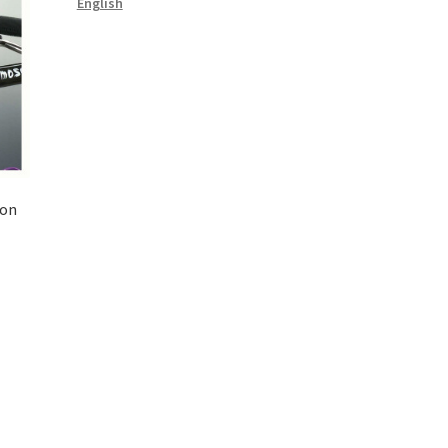
English
ion