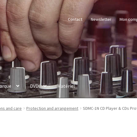
Contact
Newsletter
Mon com
arque
DVD
Matériel
ons and care
Protection and arrangement
SDMC-1N CD Player & CDs Pro